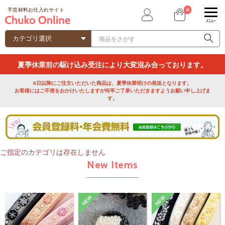
0
手芸材料お仕入れサイト
ﾒﾆｭｰ
夏季休業前の駆け込み受注により大変混み合っております。
6日以降にご注文いただいた商品は、夏季休業明けの発送となります。
お客様にはご不便をおかけいたしますが何卒ご了承いただきますようお願い申し上げま
す。
ご指定のカテゴリは存在しません
New Items
NEW
NEW