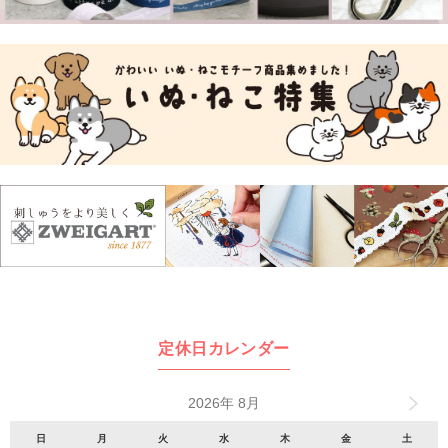
定休日カレンダー
2026年 8月
日
月
火
水
木
金
土