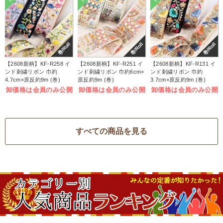
巻/Roll
巻/Roll
巻/Roll
【2608新柄】KF-R258 イ
【2608新柄】KF-R251 イ
【2608新柄】KF-R131 イ
ンド刺繍リボン 巾約
ンド刺繍リボン 巾約6cm×
ンド刺繍リボン 巾約
4.7cm×原反約9m (巻)
原反約9m (巻)
3.7cm×原反約9m (巻)
卸価格は会員のみ公開
卸価格は会員のみ公開
卸価格は会員のみ公開
すべての商品を見る