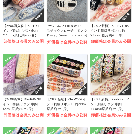
巻/Roll
巻/Roll
【2608再入荷】KF-R71
PHC-133-2 kiitos works
【2608新柄】KF-R71193
インド刺繍リボン 巾約
モザイクブローチ モノク
インド刺繍リボン 巾約
2.1cm×原反約9m (巻)
ローム〈monochrome〉刺
2.5cm×原反約9m (巻)
しゅうキット (袋)
卸価格は会員のみ公開
卸価格は会員のみ公開
卸価格は会員のみ公開
NEW
NEW
NEW
巻/Roll
巻/Roll
巻/Roll
【2608新柄】KF-R45781
【2608新柄】KF-R279 イ
【2608新柄】KF-R275 イ
インド刺繍リボン 巾約
ンド刺繍リボン 巾約2cm×
ンド刺繍リボン 巾約
5cm×原反約9m (巻)
原反約9m (巻)
4.5cm×原反約9m (巻)
卸価格は会員のみ公開
卸価格は会員のみ公開
卸価格は会員のみ公開
NEW
NEW
NEW