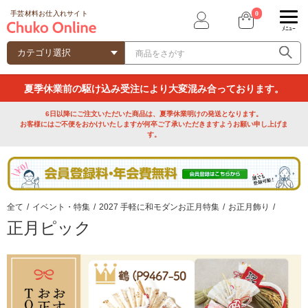
0
手芸材料お仕入れサイト
ﾒﾆｭｰ
夏季休業前の駆け込み受注により大変混み合っております。
6日以降にご注文いただいた商品は、夏季休業明けの発送となります。
お客様にはご不便をおかけいたしますが何卒ご了承いただきますようお願い申し上げま
す。
全て
/
イベント・特集
/
2027 手軽に和モダンお正月特集
/
お正月飾り
/
正月ピック