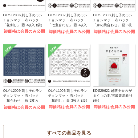
OLY-L2006 刺し子のラン
OLY-L2007 刺し子のラン
OLY-L2008 刺し子のラン
チョンマット 布パック
チョンマット 布パック
チョンマット 布パック
「花刺し」 藍 3枚入 (袋)
「七宝合わせ」 藍 3枚入
「麻の葉合わせ」 藍 3枚
(袋)
入 (袋)
卸価格は会員のみ公開
卸価格は会員のみ公開
卸価格は会員のみ公開
NEW
NEW
OLY-L2009 刺し子のラン
OLY-L1006 刺し子のラン
KDS29622 越膳夕香のが
チョンマット 布パック
チョンマット 布パック
まぐちの本/河出書房新社
「花合わせ」 藍 3枚入
「花刺し」 白 3枚入 (袋)
(冊)
(袋)
卸価格は会員のみ公開
卸価格は会員のみ公開
卸価格は会員のみ公開
すべての商品を見る