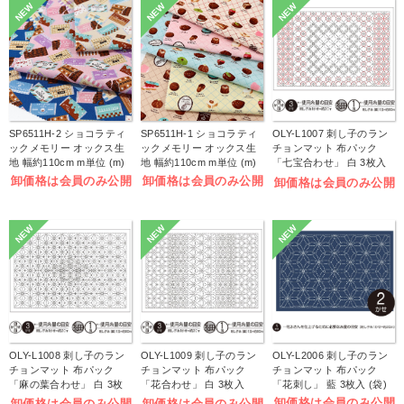
NEW
NEW
NEW
SP6511H-2 ショコラティ
SP6511H-1 ショコラティ
OLY-L1007 刺し子のラン
ックメモリー オックス生
ックメモリー オックス生
チョンマット 布パック
地 幅約110cm m単位 (m)
地 幅約110cm m単位 (m)
「七宝合わせ」 白 3枚入
(袋)
卸価格は会員のみ公開
卸価格は会員のみ公開
卸価格は会員のみ公開
NEW
NEW
NEW
OLY-L1008 刺し子のラン
OLY-L1009 刺し子のラン
OLY-L2006 刺し子のラン
チョンマット 布パック
チョンマット 布パック
チョンマット 布パック
「麻の葉合わせ」 白 3枚
「花合わせ」 白 3枚入
「花刺し」 藍 3枚入 (袋)
入 (袋)
(袋)
卸価格は会員のみ公開
卸価格は会員のみ公開
卸価格は会員のみ公開