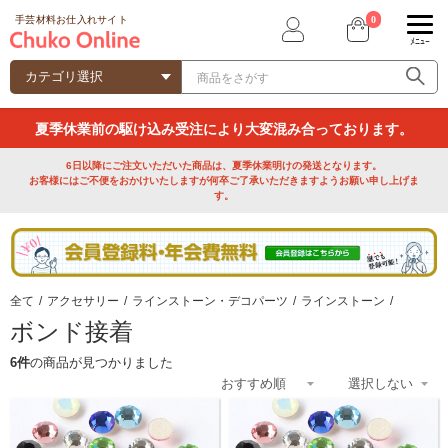
0
手芸材料お仕入れサイト
ﾒﾆｭｰ
夏季休業前の駆け込み受注により大変混み合っております。
6日以降にご注文いただいた商品は、夏季休業明けの発送となります。
お客様にはご不便をおかけいたしますが何卒ご了承いただきますようお願い申し上げま
す。
全て
/
アクセサリー
/
ラインストーン・デコパーツ
/
ラインストーン
/
ボンド接着
6件
の商品が見つかりました