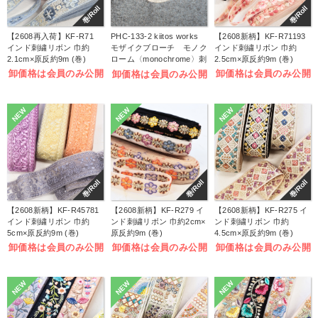
巻/Roll
巻/Roll
【2608再入荷】KF-R71
PHC-133-2 kiitos works
【2608新柄】KF-R71193
インド刺繍リボン 巾約
モザイクブローチ モノク
インド刺繍リボン 巾約
2.1cm×原反約9m (巻)
ローム〈monochrome〉刺
2.5cm×原反約9m (巻)
しゅうキット (袋)
卸価格は会員のみ公開
卸価格は会員のみ公開
卸価格は会員のみ公開
NEW
NEW
NEW
巻/Roll
巻/Roll
巻/Roll
【2608新柄】KF-R45781
【2608新柄】KF-R279 イ
【2608新柄】KF-R275 イ
インド刺繍リボン 巾約
ンド刺繍リボン 巾約2cm×
ンド刺繍リボン 巾約
5cm×原反約9m (巻)
原反約9m (巻)
4.5cm×原反約9m (巻)
卸価格は会員のみ公開
卸価格は会員のみ公開
卸価格は会員のみ公開
NEW
NEW
NEW