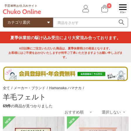
0
手芸材料お仕入れサイト
ﾒﾆｭｰ
夏季休業前の駆け込み受注により大変混み合っております。
6日以降にご注文いただいた商品は、夏季休業明けの発送となります。
お客様にはご不便をおかけいたしますが何卒ご了承いただきますようお願い申し上げま
す。
全て
/
メーカー・ブランド
/
Hamanaka ハマナカ
/
羊毛フェルト
69件
の商品が見つかりました
NEW
NEW