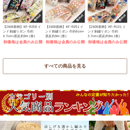
巻/Roll
巻/Roll
巻/Roll
【2608新柄】KF-R258 イ
【2608新柄】KF-R251 イ
【2608新柄】KF-R131 イ
ンド刺繍リボン 巾約
ンド刺繍リボン 巾約6cm×
ンド刺繍リボン 巾約
4.7cm×原反約9m (巻)
原反約9m (巻)
3.7cm×原反約9m (巻)
卸価格は会員のみ公開
卸価格は会員のみ公開
卸価格は会員のみ公開
すべての商品を見る