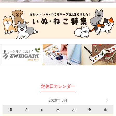
定休日カレンダー
2026年 8月
日
月
火
水
木
金
土