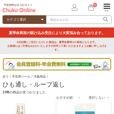
0
手芸材料お仕入れサイト
ﾒﾆｭｰ
夏季休業前の駆け込み受注により大変混み合っております。
6日以降にご注文いただいた商品は、夏季休業明けの発送となります。
お客様にはご不便をおかけいたしますが何卒ご了承いただきますようお願い申し上げま
す。
全て
/
手芸用ツール
/
洋裁用品
/
ひも通し・ループ返し
17件
の商品が見つかりました