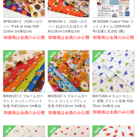
SP6515H-2 2026ハロウ
SP6515H-1 2026ハロウ
SFS23096 Cotton Time コ
ィン Trick ot treat 巾約
ィン おばけとかぼちゃ 巾
ットンタイム 2026年9月
110cm 1m単位(m)
約110cm 1m単位(m)
号/主婦と生活社 (冊)
卸価格は会員のみ公開
卸価格は会員のみ公開
卸価格は会員のみ公開
NEW
NEW
NEW
IBK99227-2 ブルームガー
IBK99227-1 ブルームガー
IBK71000-4 スムースニッ
ランド コットンプリント
ランド コットンプリント
ト 恐竜 プリント生地 巾約
生地 巾約110cm 1m単位
生地 巾約110cm 1m単位
70cm 1m単位 (m)
(m)
(m)
卸価格は会員のみ公開
卸価格は会員のみ公開
卸価格は会員のみ公開
NEW
NEW
NEW