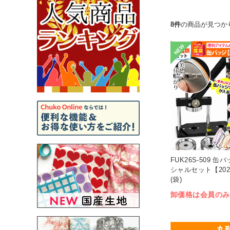
8件
の商品が見つか
NEW
FUK26S-509 缶
シャルセット【20
(袋)
卸価格は会員のみ