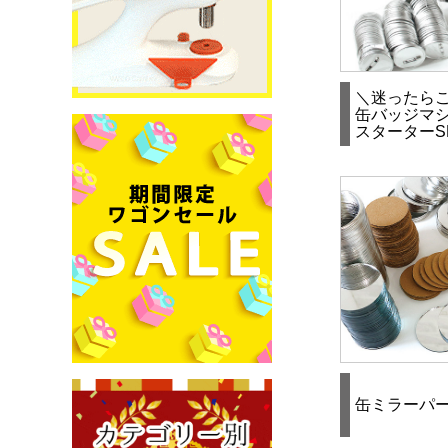
＼迷ったら
缶バッジマ
スターターS
缶ミラーパ