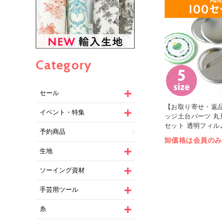
Category
セール
【お取り寄せ・返品
イベント・特集
ッジ土台パーツ 丸形
セット 透明フィルム
予約商品
卸価格は会員のみ
生地
ソーイング資材
手芸用ツール
糸