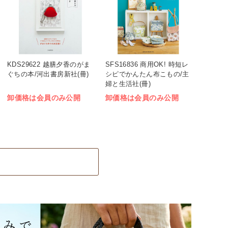
KDS29622 越膳夕香のがま
SFS16836 商用OK! 時短レ
ぐちの本/河出書房新社(冊)
シピでかんたん布こもの/主
婦と生活社(冊)
卸価格は会員のみ公開
卸価格は会員のみ公開