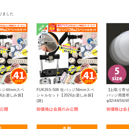
りました
NEW
バッジ44mmスペ
FUK26S-508 缶バッジ56mmスペ
【お取り寄せ
26お楽しみ袋】
シャルセット【2026お楽しみ袋】
バッジ用透明
(袋)
φ32/44/56
(袋)
公開
卸価格は会員のみ公開
卸価格は会