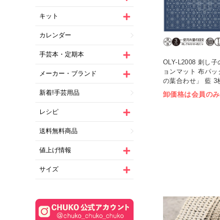
キット
カレンダー
手芸本・定期本
OLY-L2008 刺
ョンマット 布パッ
メーカー・ブランド
の葉合わせ」 藍 3枚
新着!手芸用品
卸価格は会員のみ
レシピ
送料無料商品
値上げ情報
サイズ