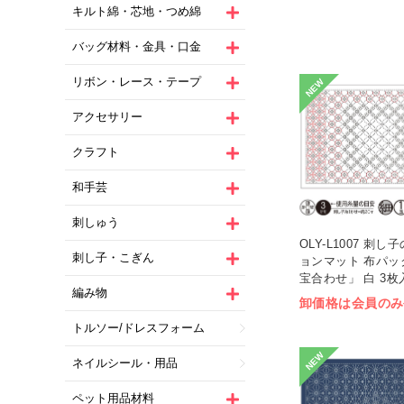
キルト綿・芯地・つめ綿
バッグ材料・金具・口金
リボン・レース・テープ
NEW
アクセサリー
クラフト
和手芸
刺しゅう
OLY-L1007 刺
刺し子・こぎん
ョンマット 布パッ
宝合わせ」 白 3枚入
編み物
卸価格は会員のみ
トルソー/ドレスフォーム
NEW
ネイルシール・用品
ペット用品材料