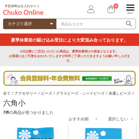
0
手芸材料お仕入れサイト
ﾒﾆｭｰ
夏季休業前の駆け込み受注により大変混み合っております。
6日以降にご注文いただいた商品は、夏季休業明けの発送となります。
お客様にはご不便をおかけいたしますが何卒ご了承いただきますようお願い申し上げま
す。
全て
/
アクセサリー
/
ビーズ
/
グラスビーズ・シードビーズ
/
糸通しビーズ
/
六角小
7件
の商品が見つかりました