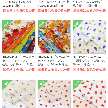
ィン Trick ot treat 巾約
ィン おばけとかぼちゃ 巾
ットンタイム 2026年9月
110cm 1m単位(m)
約110cm 1m単位(m)
号/主婦と生活社 (冊)
卸価格は会員のみ公開
卸価格は会員のみ公開
卸価格は会員のみ公開
NEW
NEW
NEW
IBK99227-2 ブルームガー
IBK99227-1 ブルームガー
IBK71000-4 スムースニッ
ランド コットンプリント
ランド コットンプリント
ト 恐竜 プリント生地 巾約
生地 巾約110cm 1m単位
生地 巾約110cm 1m単位
70cm 1m単位 (m)
(m)
(m)
卸価格は会員のみ公開
卸価格は会員のみ公開
卸価格は会員のみ公開
NEW
NEW
NEW