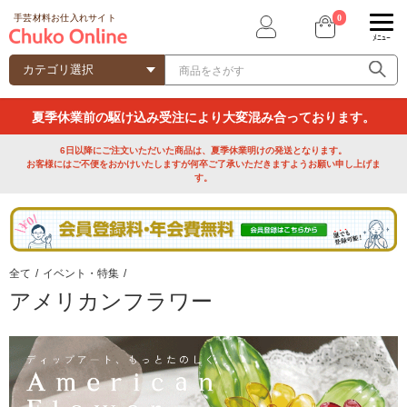
0
手芸材料お仕入れサイト
ﾒﾆｭｰ
夏季休業前の駆け込み受注により大変混み合っております。
6日以降にご注文いただいた商品は、夏季休業明けの発送となります。
お客様にはご不便をおかけいたしますが何卒ご了承いただきますようお願い申し上げま
す。
全て
/
イベント・特集
/
アメリカンフラワー