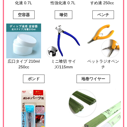
化液 0.7L
性強化液 0.7L
すめ液 250cc
空容器
喰切
ペンチ
広口タイプ 210ml
ミニ喰切 サイ
ペットラジオペン
250cc
ズ/115mm
チ
ボンド
地巻ワイヤー