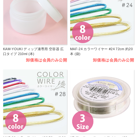
KAM-YOUKI ディップ液専用 空容器 広
MAF-24 カラーワイヤー #24 72cm 約20
口タイプ 210ml (本)
本 (袋)
卸価格は会員のみ公開
卸価格は会員のみ公開