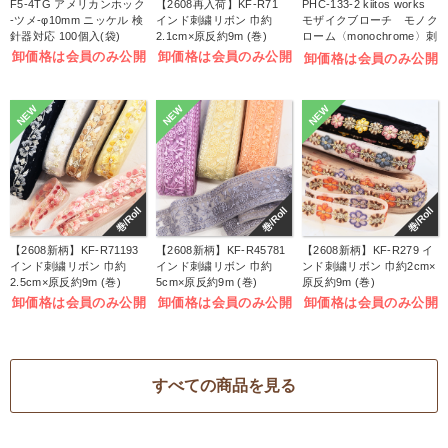
F5-4TG アメリカンホック
【2608再入荷】KF-R71
PHC-133-2 kiitos works
-ツメ-φ10mm ニッケル 検
インド刺繍リボン 巾約
モザイクブローチ モノク
針器対応 100個入(袋)
2.1cm×原反約9m (巻)
ローム〈monochrome〉刺
しゅうキット (袋)
卸価格は会員のみ公開
卸価格は会員のみ公開
卸価格は会員のみ公開
NEW
NEW
NEW
巻/Roll
巻/Roll
巻/Roll
【2608新柄】KF-R71193
【2608新柄】KF-R45781
【2608新柄】KF-R279 イ
インド刺繍リボン 巾約
インド刺繍リボン 巾約
ンド刺繍リボン 巾約2cm×
2.5cm×原反約9m (巻)
5cm×原反約9m (巻)
原反約9m (巻)
卸価格は会員のみ公開
卸価格は会員のみ公開
卸価格は会員のみ公開
すべての商品を見る