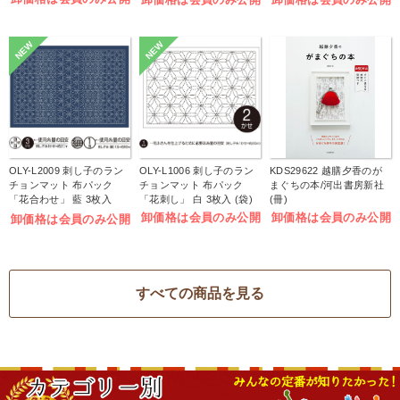
NEW
NEW
OLY-L2009 刺し子のラン
OLY-L1006 刺し子のラン
KDS29622 越膳夕香のが
チョンマット 布パック
チョンマット 布パック
まぐちの本/河出書房新社
「花合わせ」 藍 3枚入
「花刺し」 白 3枚入 (袋)
(冊)
(袋)
卸価格は会員のみ公開
卸価格は会員のみ公開
卸価格は会員のみ公開
すべての商品を見る