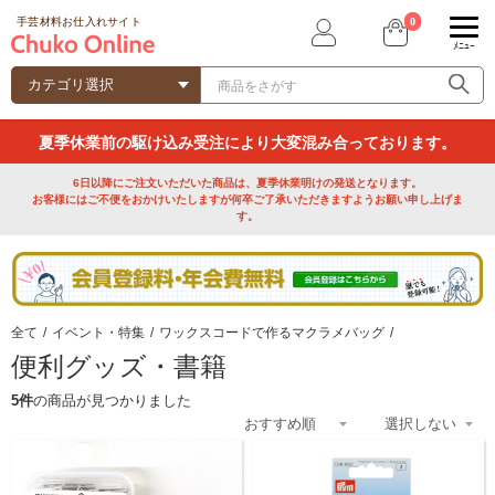
0
手芸材料お仕入れサイト
ﾒﾆｭｰ
夏季休業前の駆け込み受注により大変混み合っております。
6日以降にご注文いただいた商品は、夏季休業明けの発送となります。
お客様にはご不便をおかけいたしますが何卒ご了承いただきますようお願い申し上げま
す。
全て
/
イベント・特集
/
ワックスコードで作るマクラメバッグ
/
便利グッズ・書籍
5件
の商品が見つかりました