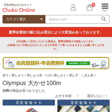
0
手芸材料お仕入れサイト
ﾒﾆｭｰ
夏季休業前の駆け込み受注により大変混み合っております。
6日以降にご注文いただいた商品は、夏季休業明けの発送となります。
お客様にはご不便をおかけいたしますが何卒ご了承いただきますようお願い申し上げま
す。
全て
/
刺しゅう
/
刺しゅう糸・リボン刺しゅう
/
刺し子・こぎん糸
/
Olympus 大かせ100m
12件
の商品が見つかりました