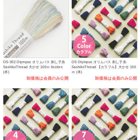
OS-302 Olympus オリムパス 刺し子糸
OS Olympus オリムパス 刺し子糸
SashikoThread 大かせ 100ｍ 6colors
SashikoThread 【カラフル】大かせ 100
(本)
ｍ (本)
卸価格は会員のみ公開
卸価格は会員のみ公開