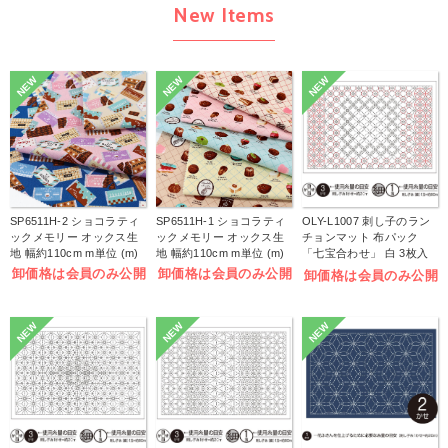
New Items
NEW
NEW
NEW
SP6511H-2 ショコラティ
SP6511H-1 ショコラティ
OLY-L1007 刺し子のラン
ックメモリー オックス生
ックメモリー オックス生
チョンマット 布パック
地 幅約110cm m単位 (m)
地 幅約110cm m単位 (m)
「七宝合わせ」 白 3枚入
(袋)
卸価格は会員のみ公開
卸価格は会員のみ公開
卸価格は会員のみ公開
NEW
NEW
NEW