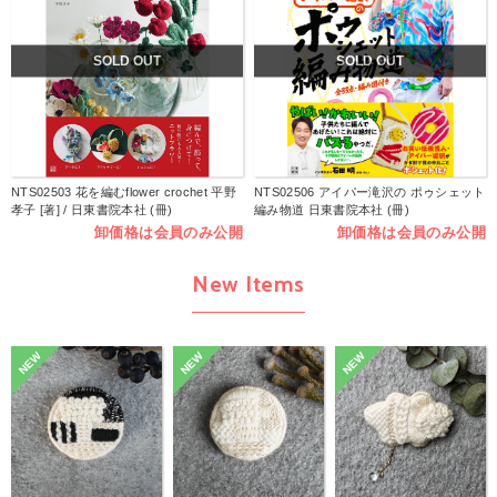
SOLD OUT
SOLD OUT
NTS02503 花を編むflower crochet 平野
NTS02506 アイパー滝沢の ポゥシェット
孝子 [著] / 日東書院本社 (冊)
編み物道 日東書院本社 (冊)
卸価格は会員のみ公開
卸価格は会員のみ公開
New Items
NEW
NEW
NEW