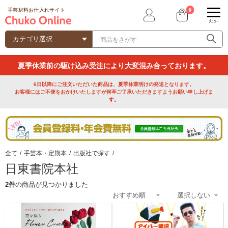
0
手芸材料お仕入れサイト
ﾒﾆｭｰ
夏季休業前の駆け込み受注により大変混み合っております。
6日以降にご注文いただいた商品は、夏季休業明けの発送となります。
お客様にはご不便をおかけいたしますが何卒ご了承いただきますようお願い申し上げま
す。
全て
/
手芸本・定期本
/
出版社で探す
/
日東書院本社
2件
の商品が見つかりました