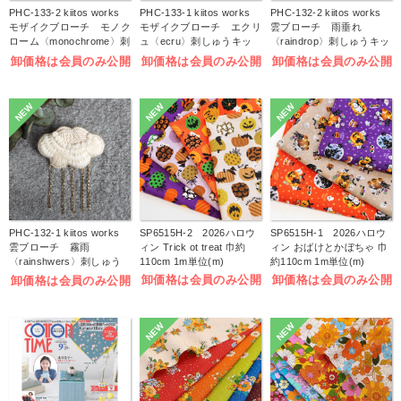
PHC-133-2 kiitos works
PHC-133-1 kiitos works
PHC-132-2 kiitos works
モザイクブローチ モノク
モザイクブローチ エクリ
雲ブローチ 雨垂れ
ローム〈monochrome〉刺
ュ〈ecru〉刺しゅうキッ
〈raindrop〉刺しゅうキッ
しゅうキット (袋)
ト (袋)
ト (袋)
卸価格は会員のみ公開
卸価格は会員のみ公開
卸価格は会員のみ公開
NEW
NEW
NEW
PHC-132-1 kiitos works
SP6515H-2 2026ハロウ
SP6515H-1 2026ハロウ
雲ブローチ 霧雨
ィン Trick ot treat 巾約
ィン おばけとかぼちゃ 巾
〈rainshwers〉刺しゅう
110cm 1m単位(m)
約110cm 1m単位(m)
キット (袋)
卸価格は会員のみ公開
卸価格は会員のみ公開
卸価格は会員のみ公開
NEW
NEW