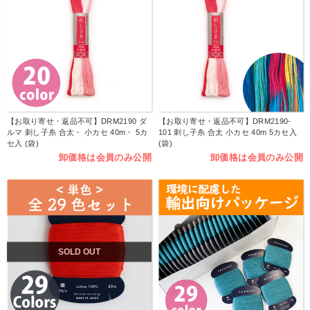
【お取り寄せ・返品不可】DRM2190 ダ
【お取り寄せ・返品不可】DRM2190-
ルマ 刺し子糸 合太・ 小カセ 40m・ 5カ
101 刺し子糸 合太 小カセ 40m 5カセ入
セ入 (袋)
(袋)
卸価格は会員のみ公開
卸価格は会員のみ公開
SOLD OUT