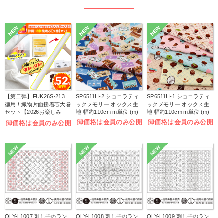
NEW
NEW
NEW
【第二弾】FUK26S-213
SP6511H-2 ショコラティ
SP6511H-1 ショコラティ
徳用！織物片面接着芯大巻
ックメモリー オックス生
ックメモリー オックス生
セット【2026お楽しみ
地 幅約110cm m単位 (m)
地 幅約110cm m単位 (m)
袋】(袋)
卸価格は会員のみ公開
卸価格は会員のみ公開
卸価格は会員のみ公開
NEW
NEW
NEW
OLY-L1007 刺し子のラン
OLY-L1008 刺し子のラン
OLY-L1009 刺し子のラン