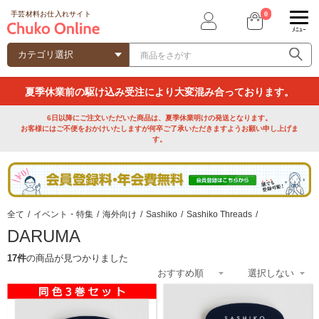
0
手芸材料お仕入れサイト
ﾒﾆｭｰ
夏季休業前の駆け込み受注により大変混み合っております。
6日以降にご注文いただいた商品は、夏季休業明けの発送となります。
お客様にはご不便をおかけいたしますが何卒ご了承いただきますようお願い申し上げま
す。
全て
/
イベント・特集
/
海外向け
/
Sashiko
/
Sashiko Threads
/
DARUMA
17件
の商品が見つかりました