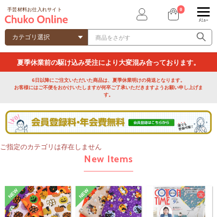
0
手芸材料お仕入れサイト
ﾒﾆｭｰ
夏季休業前の駆け込み受注により大変混み合っております。
6日以降にご注文いただいた商品は、夏季休業明けの発送となります。
お客様にはご不便をおかけいたしますが何卒ご了承いただきますようお願い申し上げま
す。
ご指定のカテゴリは存在しません
New Items
NEW
NEW