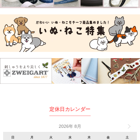
定休日カレンダー
2026年 8月
日
月
火
水
木
金
土