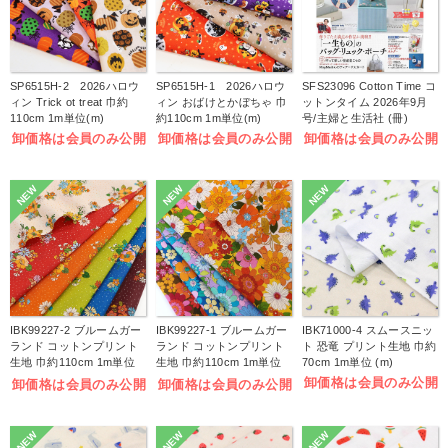
SP6515H-2 2026ハロウ
SP6515H-1 2026ハロウ
SFS23096 Cotton Time コ
ィン Trick ot treat 巾約
ィン おばけとかぼちゃ 巾
ットンタイム 2026年9月
110cm 1m単位(m)
約110cm 1m単位(m)
号/主婦と生活社 (冊)
卸価格は会員のみ公開
卸価格は会員のみ公開
卸価格は会員のみ公開
NEW
NEW
NEW
IBK99227-2 ブルームガー
IBK99227-1 ブルームガー
IBK71000-4 スムースニッ
ランド コットンプリント
ランド コットンプリント
ト 恐竜 プリント生地 巾約
生地 巾約110cm 1m単位
生地 巾約110cm 1m単位
70cm 1m単位 (m)
(m)
(m)
卸価格は会員のみ公開
卸価格は会員のみ公開
卸価格は会員のみ公開
NEW
NEW
NEW