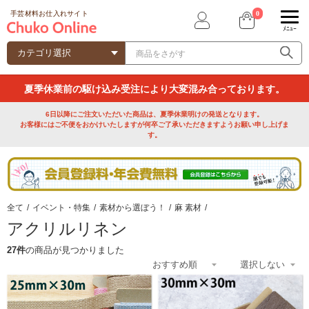
0
手芸材料お仕入れサイト
ﾒﾆｭｰ
夏季休業前の駆け込み受注により大変混み合っております。
6日以降にご注文いただいた商品は、夏季休業明けの発送となります。
お客様にはご不便をおかけいたしますが何卒ご了承いただきますようお願い申し上げま
す。
全て
/
イベント・特集
/
素材から選ぼう！
/
麻 素材
/
アクリルリネン
27件
の商品が見つかりました