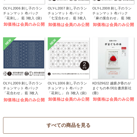
OLY-L2006 刺し子のラン
OLY-L2007 刺し子のラン
OLY-L2008 刺し子のラン
チョンマット 布パック
チョンマット 布パック
チョンマット 布パック
「花刺し」 藍 3枚入 (袋)
「七宝合わせ」 藍 3枚入
「麻の葉合わせ」 藍 3枚
(袋)
入 (袋)
卸価格は会員のみ公開
卸価格は会員のみ公開
卸価格は会員のみ公開
NEW
NEW
OLY-L2009 刺し子のラン
OLY-L1006 刺し子のラン
KDS29622 越膳夕香のが
チョンマット 布パック
チョンマット 布パック
まぐちの本/河出書房新社
「花合わせ」 藍 3枚入
「花刺し」 白 3枚入 (袋)
(冊)
(袋)
卸価格は会員のみ公開
卸価格は会員のみ公開
卸価格は会員のみ公開
すべての商品を見る