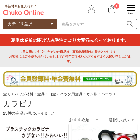
0
手芸材料お仕入れサイト
ﾒﾆｭｰ
夏季休業前の駆け込み受注により大変混み合っております。
6日以降にご注文いただいた商品は、夏季休業明けの発送となります。
お客様にはご不便をおかけいたしますが何卒ご了承いただきますようお願い申し上げま
す。
全て
/
バッグ材料・金具・口金
/
バッグ用金具・カン類・パーツ
/
カラビナ
29件
の商品が見つかりました