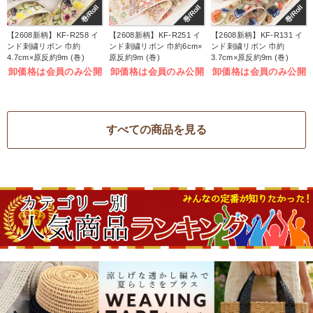
巻/Roll
巻/Roll
巻/Roll
【2608新柄】KF-R258 イ
【2608新柄】KF-R251 イ
【2608新柄】KF-R131 イ
ンド刺繍リボン 巾約
ンド刺繍リボン 巾約6cm×
ンド刺繍リボン 巾約
4.7cm×原反約9m (巻)
原反約9m (巻)
3.7cm×原反約9m (巻)
卸価格は会員のみ公開
卸価格は会員のみ公開
卸価格は会員のみ公開
すべての商品を見る