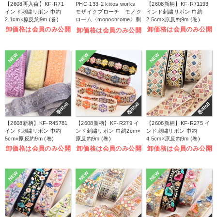
【2608再入荷】KF-R71
PHC-133-2 kiitos works
【2608新柄】KF-R71193
インド刺繍リボン 巾約
モザイクブローチ モノク
インド刺繍リボン 巾約
2.1cm×原反約9m (巻)
ローム〈monochrome〉刺
2.5cm×原反約9m (巻)
しゅうキット (袋)
卸価格は会員のみ公開
卸価格は会員のみ公開
卸価格は会員のみ公開
NEW
NEW
NEW
巻/Roll
巻/Roll
巻/Roll
【2608新柄】KF-R45781
【2608新柄】KF-R279 イ
【2608新柄】KF-R275 イ
インド刺繍リボン 巾約
ンド刺繍リボン 巾約2cm×
ンド刺繍リボン 巾約
5cm×原反約9m (巻)
原反約9m (巻)
4.5cm×原反約9m (巻)
卸価格は会員のみ公開
卸価格は会員のみ公開
卸価格は会員のみ公開
NEW
NEW
NEW