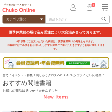
0
手芸材料お仕入れサイト
ﾒﾆｭｰ
夏季休業前の駆け込み受注により大変混み合っております。
6日以降にご注文いただいた商品は、夏季休業明けの発送となります。
お客様にはご不便をおかけいたしますが何卒ご了承いただきますようお願い申し上げま
す。
全て
/
イベント・特集
/
刺しゅうクロスZWEIGART(ツヴァイガルト)特集
/
おすすめ関連書籍
お探しの商品は見つかりませんでした
New Items