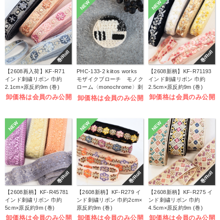
NEW
NEW
巻/Roll
巻/Roll
【2608再入荷】KF-R71
PHC-133-2 kiitos works
【2608新柄】KF-R71193
インド刺繍リボン 巾約
モザイクブローチ モノク
インド刺繍リボン 巾約
2.1cm×原反約9m (巻)
ローム〈monochrome〉刺
2.5cm×原反約9m (巻)
しゅうキット (袋)
卸価格は会員のみ公開
卸価格は会員のみ公開
卸価格は会員のみ公開
NEW
NEW
NEW
巻/Roll
巻/Roll
巻/Roll
【2608新柄】KF-R45781
【2608新柄】KF-R279 イ
【2608新柄】KF-R275 イ
インド刺繍リボン 巾約
ンド刺繍リボン 巾約2cm×
ンド刺繍リボン 巾約
5cm×原反約9m (巻)
原反約9m (巻)
4.5cm×原反約9m (巻)
卸価格は会員のみ公開
卸価格は会員のみ公開
卸価格は会員のみ公開