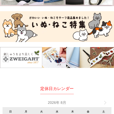
定休日カレンダー
2026年 8月
日
月
火
水
木
金
土