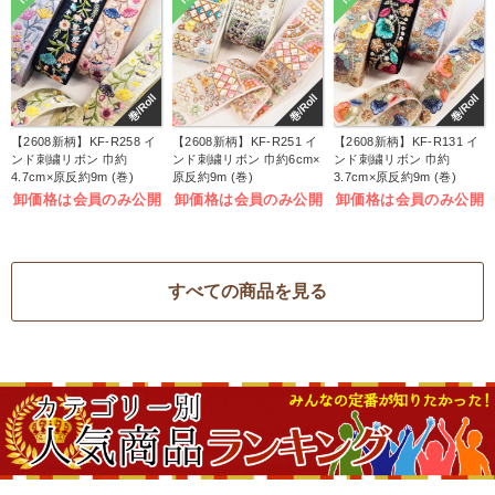
巻/Roll
巻/Roll
巻/Roll
【2608新柄】KF-R258 イ
【2608新柄】KF-R251 イ
【2608新柄】KF-R131 イ
ンド刺繍リボン 巾約
ンド刺繍リボン 巾約6cm×
ンド刺繍リボン 巾約
4.7cm×原反約9m (巻)
原反約9m (巻)
3.7cm×原反約9m (巻)
卸価格は会員のみ公開
卸価格は会員のみ公開
卸価格は会員のみ公開
すべての商品を見る