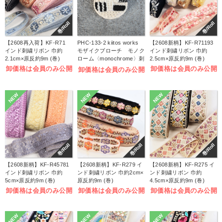
巻/Roll
巻/Roll
【2608再入荷】KF-R71
PHC-133-2 kiitos works
【2608新柄】KF-R71193
インド刺繍リボン 巾約
モザイクブローチ モノク
インド刺繍リボン 巾約
2.1cm×原反約9m (巻)
ローム〈monochrome〉刺
2.5cm×原反約9m (巻)
しゅうキット (袋)
卸価格は会員のみ公開
卸価格は会員のみ公開
卸価格は会員のみ公開
NEW
NEW
NEW
巻/Roll
巻/Roll
巻/Roll
【2608新柄】KF-R45781
【2608新柄】KF-R279 イ
【2608新柄】KF-R275 イ
インド刺繍リボン 巾約
ンド刺繍リボン 巾約2cm×
ンド刺繍リボン 巾約
5cm×原反約9m (巻)
原反約9m (巻)
4.5cm×原反約9m (巻)
卸価格は会員のみ公開
卸価格は会員のみ公開
卸価格は会員のみ公開
NEW
NEW
NEW