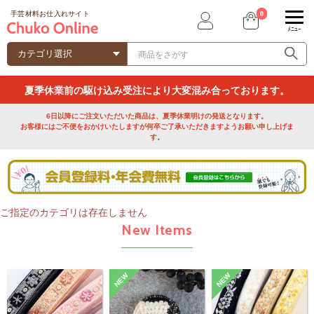
0
手芸材料お仕入れサイト
ﾒﾆｭｰ
夏季休業前の駆け込み受注により大変混み合っております。
6日以降にご注文いただいた商品は、夏季休業明けの発送となります。
お客様にはご不便をおかけいたしますが何卒ご了承いただきますようお願い申し上げま
す。
ご指定のカテゴリは存在しません
New Items
NEW
NEW