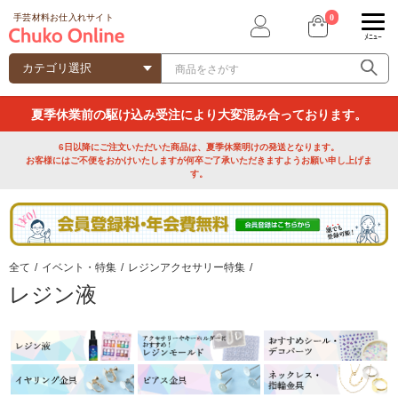
0
手芸材料お仕入れサイト
ﾒﾆｭｰ
夏季休業前の駆け込み受注により大変混み合っております。
6日以降にご注文いただいた商品は、夏季休業明けの発送となります。
お客様にはご不便をおかけいたしますが何卒ご了承いただきますようお願い申し上げま
す。
全て
/
イベント・特集
/
レジンアクセサリー特集
/
レジン液