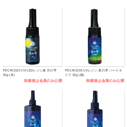
PDC403323 UV-LEDレジン液 月の雫
PDC403236 UVレジン 星の雫 ハードタ
30g (本)
イプ 30g (個)
卸価格は会員のみ公開
卸価格は会員のみ公開