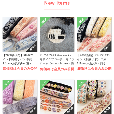
New Items
NEW
NEW
巻/Roll
巻/Roll
【2608再入荷】KF-R71
PHC-133-2 kiitos works
【2608新柄】KF-R71193
インド刺繍リボン 巾約
モザイクブローチ モノク
インド刺繍リボン 巾約
2.1cm×原反約9m (巻)
ローム〈monochrome〉刺
2.5cm×原反約9m (巻)
しゅうキット (袋)
卸価格は会員のみ公開
卸価格は会員のみ公開
卸価格は会員のみ公開
NEW
NEW
NEW
巻/Roll
巻/Roll
巻/Roll