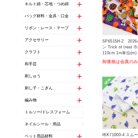
キルト綿・芯地・つめ綿
バッグ材料・金具・口金
リボン・レース・テープ
アクセサリー
SP6515H-2 20
ン Trick ot treat 
クラフト
110cm 1m単位(m)
卸価格は会員のみ
和手芸
刺しゅう
NEW
刺し子・こぎん
編み物
トルソー/ドレスフォーム
ネイルシール・用品
IBK71000-4 ス
ペット用品材料