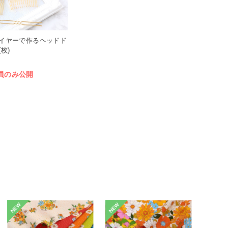
 ワイヤーで作るヘッドド
枚)
員のみ公開
NEW
NEW