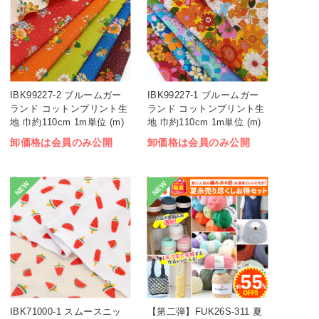
IBK99227-2 ブルームガー
IBK99227-1 ブルームガー
ランド コットンプリント生
ランド コットンプリント生
地 巾約110cm 1m単位 (m)
地 巾約110cm 1m単位 (m)
卸価格は会員のみ公開
卸価格は会員のみ公開
NEW
NEW
IBK71000-1 スムースニッ
【第二弾】FUK26S-311 夏