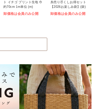
ト イチゴ プリント生地 巾
糸売り尽くしお得セット
約70cm 1m単位 (m)
【2026お楽しみ袋】(袋)
卸価格は会員のみ公開
卸価格は会員のみ公開