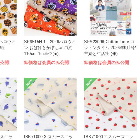
26ハロウィ
SP6515H-1 2026ハロウィ
SFS23096 Cotton Time コ
巾約
ン おばけとかぼちゃ 巾約
ットンタイム 2026年9月号/
110cm 1m単位(m)
主婦と生活社 (冊)
公開
卸価格は会員のみ公開
卸価格は会員のみ公開
NEW
NEW
ムースニッ
IBK71000-3 スムースニッ
IBK71000-2 スムースニッ