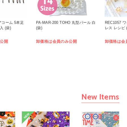
ヘアコーム 5本足
PA-MAR-200 TOHO 丸型パール 白
REC1057
入 (袋)
(袋)
レス レシピ (
公開
卸価格は会員のみ公開
卸価格は会
New Items
NEW