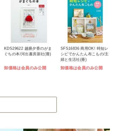
KDS29622 越膳夕香のがま
SFS16836 商用OK! 時短レ
ぐちの本/河出書房新社(冊)
シピでかんたん布こもの/主
婦と生活社(冊)
卸価格は会員のみ公開
卸価格は会員のみ公開