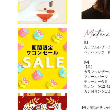
[L]
カラフルレザーシート
ヘアバレッタ (H
[M]
【星】
カラフルレザーシート
フレームパーツ (
チョーカー金具 (
丸カン (A12-4
カン付リングゴム 
1件
の商品が見つか