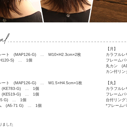
【月】
 (MAP126-G) … W10×H2.3cm×2枚
カラフルレザー
120-S) … 1個
フレームパー
丸カン (A1
カン付リング
 (MAP126-G) … W1.5×H4.5cm×1枚
【丸】
KE783-G) … 1個
カラフルレザー
KE519-G) … 1個
フレームパー
15 G) … 1個
台付リングゴ
(A5-71 G) … 1個
*フレーム
りました