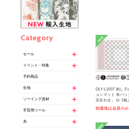
Category
NEW
セール
イベント・特集
予約商品
生地
OLY-L1007 刺
ョンマット 布パッ
ソーイング資材
宝合わせ」 白 3枚入
卸価格は会員のみ
手芸用ツール
糸
NEW