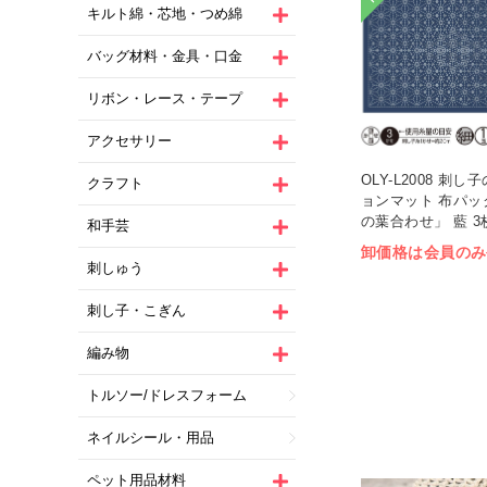
キルト綿・芯地・つめ綿
バッグ材料・金具・口金
リボン・レース・テープ
アクセサリー
OLY-L2008 刺
クラフト
ョンマット 布パッ
の葉合わせ」 藍 3枚
和手芸
卸価格は会員のみ
刺しゅう
刺し子・こぎん
編み物
トルソー/ドレスフォーム
ネイルシール・用品
ペット用品材料