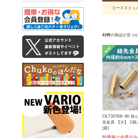
コードストッ
43件
の商品が見つ
NEW
CKT30788~90
先金具 【大】 2個
(袋)
卸価格は会員のみ