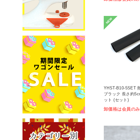
NEW
YHST-B10-5SE
ブラック 長さ約5c
ット (セット)
卸価格は会員のみ