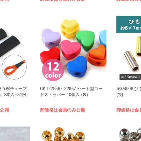
T 熱収縮チューブ
CKT22856～22867 ハート型コー
SGM908 
m 2本入×5袋セ
ドストッパー 10個入 (袋)
(袋)
公開
卸価格は会員のみ公開
卸価格は会