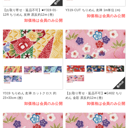
巻/Roll
【お取り寄せ・返品不可】■Y319-01-
Y319-CUT ちりめん 友禅 1m単位 (m)
12R ちりめん 友禅 原反約12m (巻)
卸価格は会員のみ公開
卸価格は会員のみ公開
巻/Roll
Y319 ちりめん 友禅 カットクロス 約
【お取り寄せ・返品不可】■GK02 ちり
23×33cm (枚)
めん 金彩 原反約12m (巻)
卸価格は会員のみ公開
卸価格は会員のみ公開