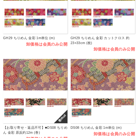
GH29 ちりめん 金彩 1m単位 (m)
GH29 ちりめん 金彩 カットクロス 約
23×33cm (枚)
卸価格は会員のみ公開
卸価格は会員のみ公開
巻/Roll
【お取り寄せ・返品不可】■DS08 ちりめ
DS08 ちりめん 金彩 1m単位 (m)
ん 金彩 原反約12m (巻)
卸価格は会員のみ公開