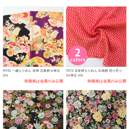
HY01 一越ちりめん 友禅 古典柄 m単位
Y072 京友禅ちりめん 伝統柄 切り売り
(m)
1m単位 (m)
卸価格は会員のみ公開
卸価格は会員のみ公開