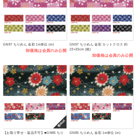
GN97 ちりめん 金彩 1m単位 (m)
GN97 ちりめん 金彩 カットクロス 約
23×33cm (枚)
卸価格は会員のみ公開
卸価格は会員のみ公開
巻/Roll
【お取り寄せ・返品不可】■GN85 ちり
GN85 ちりめん 金彩 1m単位 (m)