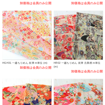
卸価格は会員のみ公開
卸価格は会員のみ公開
HGH31 一越ちりめん 友禅 m単位 (m)
HR02 一越ちりめん 友禅 古典柄 m単位
(m)
卸価格は会員のみ公開
卸価格は会員のみ公開