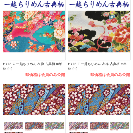
HY18-C 一越ちりめん 友禅 古典柄 m単
HY15-F 一越ちりめん 友禅 古典柄 m単
位 (m)
位 (m)
卸価格は会員のみ公開
卸価格は会員のみ公開