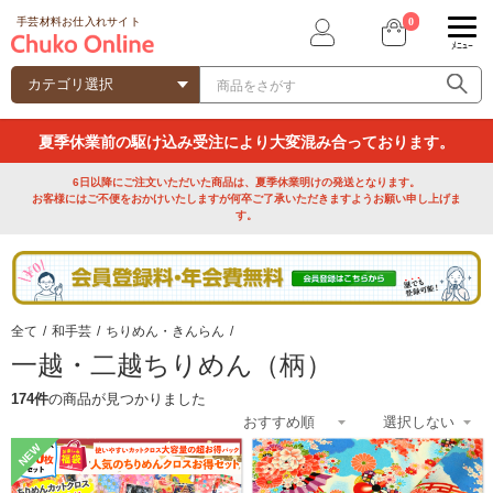
0
手芸材料お仕入れサイト
ﾒﾆｭｰ
夏季休業前の駆け込み受注により大変混み合っております。
6日以降にご注文いただいた商品は、夏季休業明けの発送となります。
お客様にはご不便をおかけいたしますが何卒ご了承いただきますようお願い申し上げま
す。
全て
/
和手芸
/
ちりめん・きんらん
/
一越・二越ちりめん（柄）
174件
の商品が見つかりました
NEW