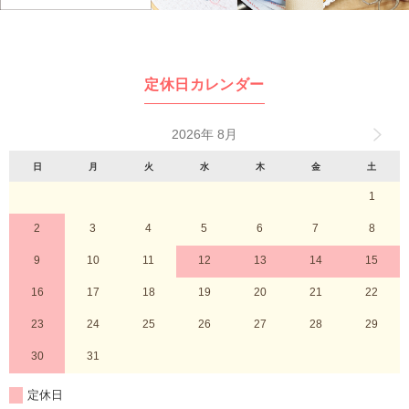
定休日カレンダー
2026年 8月
日
月
火
水
木
金
土
1
2
3
4
5
6
7
8
9
10
11
12
13
14
15
16
17
18
19
20
21
22
23
24
25
26
27
28
29
30
31
定休日