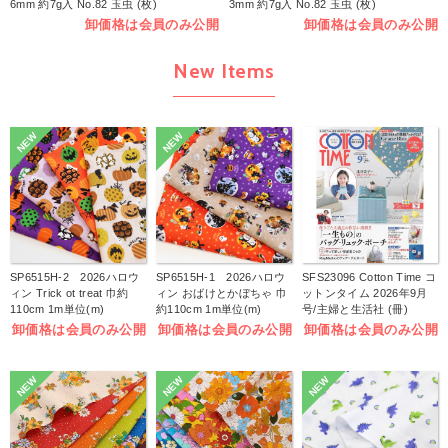
6mm 約7g入 No.82 玉虫 (枚)
3mm 約7g入 No.82 玉虫 (枚)
卸価格は会員のみ公開
卸価格は会員のみ公開
New Items
NEW
NEW
SP6515H-2 2026ハロウ
SP6515H-1 2026ハロウ
SFS23096 Cotton Time コ
ィン Trick ot treat 巾約
ィン おばけとかぼちゃ 巾
ットンタイム 2026年9月
110cm 1m単位(m)
約110cm 1m単位(m)
号/主婦と生活社 (冊)
卸価格は会員のみ公開
卸価格は会員のみ公開
卸価格は会員のみ公開
NEW
NEW
NEW