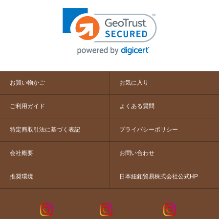
お買い物かご
お気に入り
ご利用ガイド
よくある質問
特定商取引法に基づく表記
プライバシーポリシー
会社概要
お問い合わせ
推奨環境
日本紐釦貿易株式会社公式HP