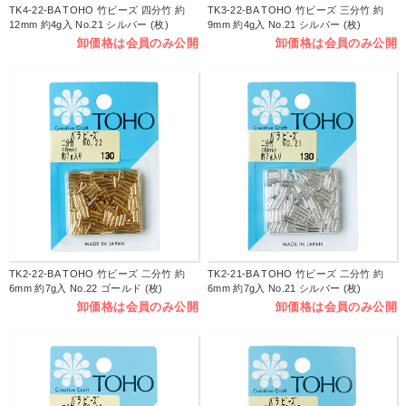
TK4-22-BA TOHO 竹ビーズ 四分竹 約
TK3-22-BA TOHO 竹ビーズ 三分竹 約
12mm 約4g入 No.21 シルバー (枚)
9mm 約4g入 No.21 シルバー (枚)
卸価格は会員のみ公開
卸価格は会員のみ公開
TK2-22-BA TOHO 竹ビーズ 二分竹 約
TK2-21-BA TOHO 竹ビーズ 二分竹 約
6mm 約7g入 No.22 ゴールド (枚)
6mm 約7g入 No.21 シルバー (枚)
卸価格は会員のみ公開
卸価格は会員のみ公開