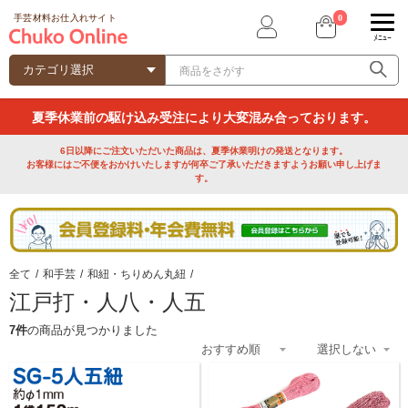
0
手芸材料お仕入れサイト
ﾒﾆｭｰ
夏季休業前の駆け込み受注により大変混み合っております。
6日以降にご注文いただいた商品は、夏季休業明けの発送となります。
お客様にはご不便をおかけいたしますが何卒ご了承いただきますようお願い申し上げま
す。
全て
/
和手芸
/
和紐・ちりめん丸紐
/
江戸打・人八・人五
7件
の商品が見つかりました