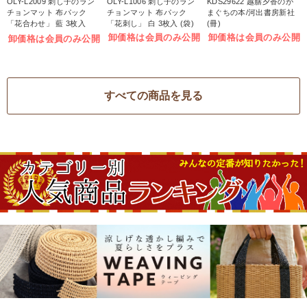
OLY-L2009 刺し子のラン
OLY-L1006 刺し子のラン
KDS29622 越膳夕香のが
チョンマット 布パック
チョンマット 布パック
まぐちの本/河出書房新社
「花合わせ」 藍 3枚入
「花刺し」 白 3枚入 (袋)
(冊)
(袋)
卸価格は会員のみ公開
卸価格は会員のみ公開
卸価格は会員のみ公開
すべての商品を見る