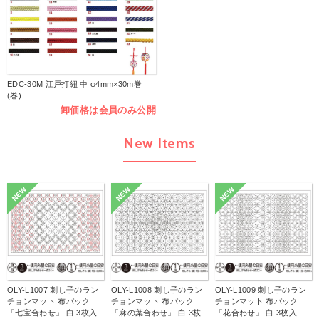
EDC-30M 江戸打紐 中 φ4mm×30m巻
(巻)
卸価格は会員のみ公開
New Items
NEW
NEW
NEW
OLY-L1007 刺し子のラン
OLY-L1008 刺し子のラン
OLY-L1009 刺し子のラン
チョンマット 布パック
チョンマット 布パック
チョンマット 布パック
「七宝合わせ」 白 3枚入
「麻の葉合わせ」 白 3枚
「花合わせ」 白 3枚入