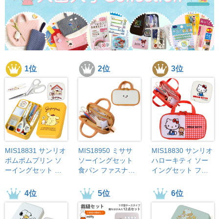
1位
2位
3位
MIS18831 サンリオ 
MIS18950 ミササ 
MIS18830 サンリオ 
ポムポムプリン ソ
ソーイングセット 
ハローキティ ソー
ーイングセット う
食パン ファスナー
イングセット ファ
す型タイプ (個)
バッグタイプ 12点
スナーバッグ (個)
セット(個)
4位
5位
6位