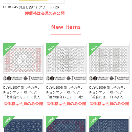
CL18-645 お直しぬい針アソート (個)
卸価格は会員のみ公開
New Items
NEW
NEW
NEW
OLY-L1007 刺し子のラン
OLY-L1008 刺し子のラン
OLY-L1009 刺し子のラン
チョンマット 布パック
チョンマット 布パック
チョンマット 布パック
「七宝合わせ」 白 3枚入
「麻の葉合わせ」 白 3枚
「花合わせ」 白 3枚入
(袋)
入 (袋)
(袋)
卸価格は会員のみ公開
卸価格は会員のみ公開
卸価格は会員のみ公開
NEW
NEW
NEW