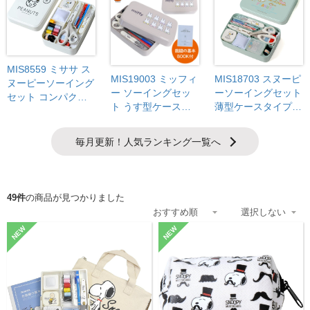
MIS8559 ミササ ス
MIS19003 ミッフィ
MIS18703 スヌーピ
ヌーピーソーイング
ー ソーイングセッ
ーソーイングセット 
セット コンパクト
ト うす型ケースタ
薄型ケースタイプ 
タイプ ホワイト 
イプ 12点セット 
くすみグリーン 12
(個)
(個)
点セット (個)
毎月更新！人気ランキング一覧へ
49件
の商品が見つかりました
NEW
NEW