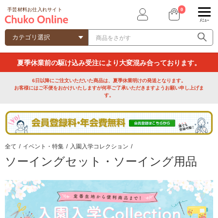
0
手芸材料お仕入れサイト
ﾒﾆｭｰ
夏季休業前の駆け込み受注により大変混み合っております。
6日以降にご注文いただいた商品は、夏季休業明けの発送となります。
お客様にはご不便をおかけいたしますが何卒ご了承いただきますようお願い申し上げま
す。
全て
/
イベント・特集
/
入園入学コレクション
/
ソーイングセット・ソーイング用品