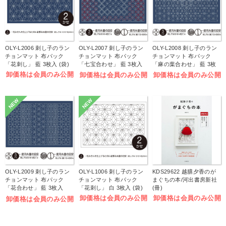
OLY-L2006 刺し子のラン
OLY-L2007 刺し子のラン
OLY-L2008 刺し子のラン
チョンマット 布パック
チョンマット 布パック
チョンマット 布パック
「花刺し」 藍 3枚入 (袋)
「七宝合わせ」 藍 3枚入
「麻の葉合わせ」 藍 3枚
(袋)
入 (袋)
卸価格は会員のみ公開
卸価格は会員のみ公開
卸価格は会員のみ公開
NEW
NEW
OLY-L2009 刺し子のラン
OLY-L1006 刺し子のラン
KDS29622 越膳夕香のが
チョンマット 布パック
チョンマット 布パック
まぐちの本/河出書房新社
「花合わせ」 藍 3枚入
「花刺し」 白 3枚入 (袋)
(冊)
(袋)
卸価格は会員のみ公開
卸価格は会員のみ公開
卸価格は会員のみ公開