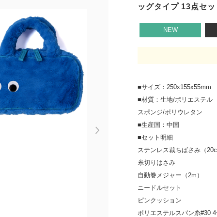
ッグタイプ 13点セッ
NEW
■サイズ：250x155x55mm
■材質：生地/ポリエステル
スポンジ/ポリウレタン
■生産国：中国
Next
■セット明細
ステンレス裁ちばさみ（20
糸切りはさみ
自動巻メジャー（2m）
ニードルセット
ピンクッション
ポリエステルスパン糸#30 