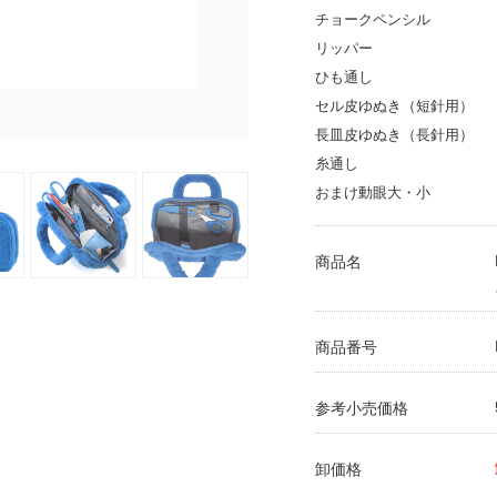
チョークペンシル
リッパー
ひも通し
セル皮ゆぬき（短針用）
長皿皮ゆぬき（長針用）
糸通し
おまけ動眼大・小
商品名
商品番号
参考小売価格
卸価格