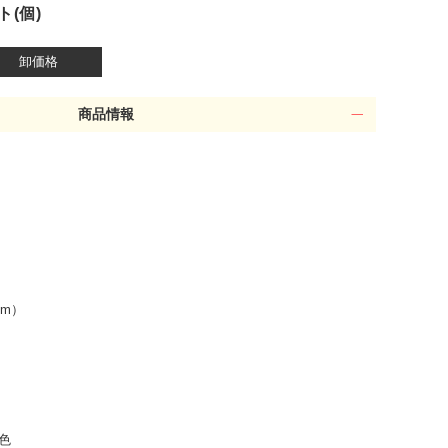
ト(個)
卸価格
商品情報
cm）
4色