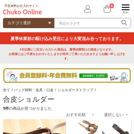
0
手芸材料お仕入れサイト
ﾒﾆｭｰ
夏季休業前の駆け込み受注により大変混み合っております。
6日以降にご注文いただいた商品は、夏季休業明けの発送となります。
お客様にはご不便をおかけいたしますが何卒ご了承いただきますようお願い申し上げま
す。
全て
/
バッグ材料・金具・口金
/
ショルダーストラップ
/
合皮ショルダー
9件
の商品が見つかりました