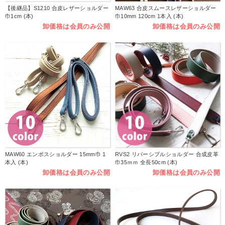
【後継品】S1210 合皮レザーショルダー
MAW63 合皮スムースレザーショルダー
巾1cm (本)
巾10mm 120cm 1本入 (本)
卸価格は会員のみ公開
卸価格は会員のみ公開
MAW60 エンボスショルダー 15mm巾 1
RVS2 リバーシブルショルダー 合成皮革
本入 (本)
巾35ｍｍ 全長50cm (本)
卸価格は会員のみ公開
卸価格は会員のみ公開