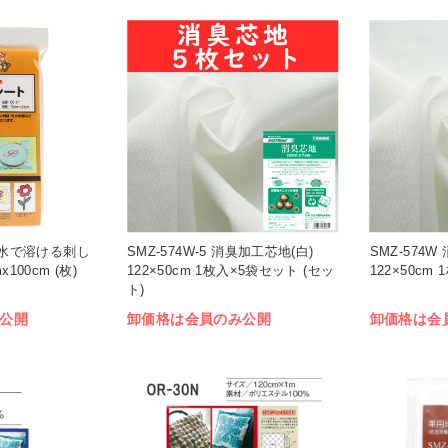
 水で溶ける刺し
SMZ-574W-5 消臭加工芯地(白)
SMZ-574
100cm (枚)
122×50cm 1枚入×5袋セット (セッ
122×50cm 
ト)
公開
卸価格は会員のみ公開
卸価格は会