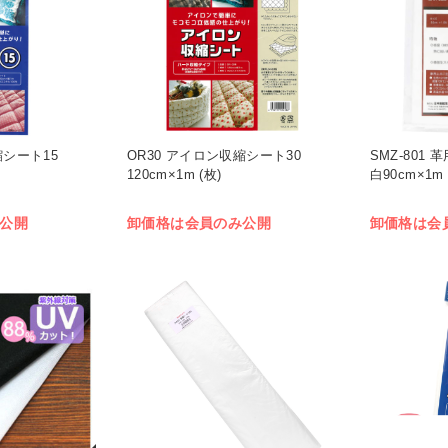
縮シート15
OR30 アイロン収縮シート30
SMZ-801
120cm×1m (枚)
白90cm×1m 
公開
卸価格は会員のみ公開
卸価格は会