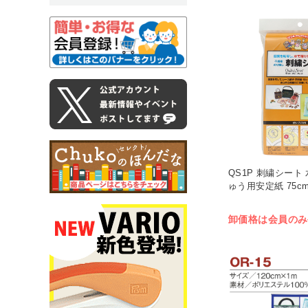
QS1P 刺繍シート
ゅう用安定紙 75cmx
卸価格は会員のみ