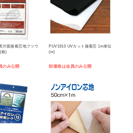
 革用片面接着芯地フツウ
PUV1910 UVカット接着芯 1m単位
(枚)
(m)
員のみ公開
卸価格は会員のみ公開