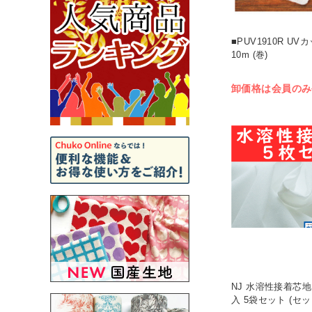
■PUV1910R U
10m (巻)
卸価格は会員のみ
NJ 水溶性接着芯地
入 5袋セット (セッ