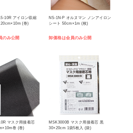
5-10R アイロン収縮
NS-1N-P オルヌマン ノンアイロン
20cm×10m (巻)
シート 50cm×1m (枚)
員のみ公開
卸価格は会員のみ公開
-10R マスク用接着芯
MSK3000B マスク用接着芯 黒
m×10m巻 (巻)
30×20cm 1袋5枚入 (袋)