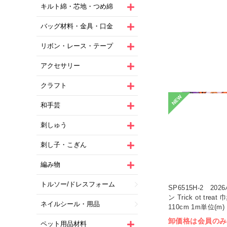
キルト綿・芯地・つめ綿
バッグ材料・金具・口金
リボン・レース・テープ
アクセサリー
クラフト
NEW
和手芸
刺しゅう
刺し子・こぎん
編み物
トルソー/ドレスフォーム
SP6515H-2 20
ン Trick ot treat 
ネイルシール・用品
110cm 1m単位(m)
卸価格は会員のみ
ペット用品材料