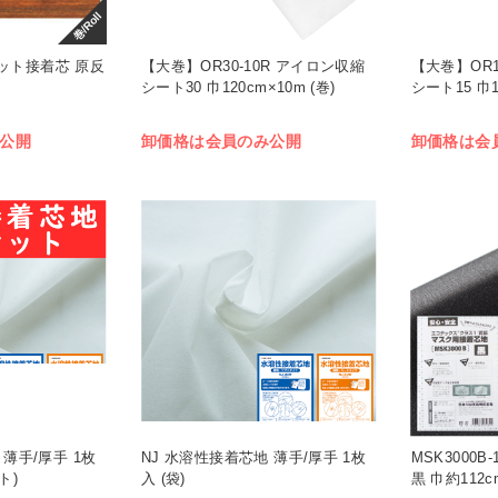
巻/Roll
Vカット接着芯 原反
【大巻】OR30-10R アイロン収縮
【大巻】OR1
シート30 巾120cm×10m (巻)
シート15 巾1
公開
卸価格は会員のみ公開
卸価格は会
 薄手/厚手 1枚
NJ 水溶性接着芯地 薄手/厚手 1枚
MSK3000B
ト)
入 (袋)
黒 巾約112c