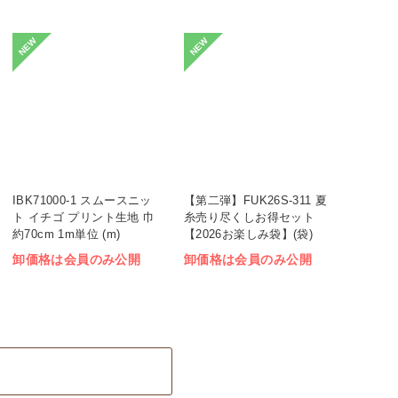
NEW
NEW
IBK71000-1 スムースニッ
【第二弾】FUK26S-311 夏
ト イチゴ プリント生地 巾
糸売り尽くしお得セット
約70cm 1m単位 (m)
【2026お楽しみ袋】(袋)
卸価格は会員のみ公開
卸価格は会員のみ公開