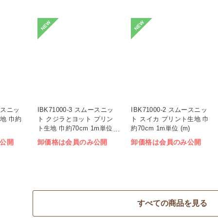
NEW
NEW
ムースニッ
IBK71000-3 スムースニッ
IBK71000-2 スムースニッ
地 巾約
ト クジラとヨット プリン
ト スイカ プリント生地 巾
ト生地 巾約70cm 1m単位
約70cm 1m単位 (m)
(m)
公開
卸価格は会員のみ公開
卸価格は会員のみ公開
すべての商品を見る