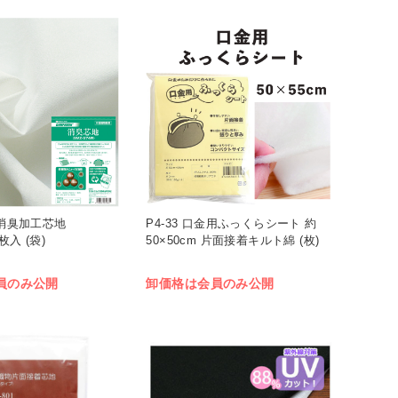
W 消臭加工芯地
P4-33 口金用ふっくらシート 約
1枚入 (袋)
50×50cm 片面接着キルト綿 (枚)
員のみ公開
卸価格は会員のみ公開