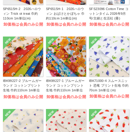
SP6515H-2 2026ハロウ
SP6515H-1 2026ハロウ
SFS23096 Cotton Time コ
ィン Trick ot treat 巾約
ィン おばけとかぼちゃ 巾
ットンタイム 2026年9月
110cm 1m単位(m)
約110cm 1m単位(m)
号/主婦と生活社 (冊)
卸価格は会員のみ公開
卸価格は会員のみ公開
卸価格は会員のみ公開
NEW
NEW
NEW
IBK99227-2 ブルームガー
IBK99227-1 ブルームガー
IBK71000-4 スムースニッ
ランド コットンプリント
ランド コットンプリント
ト 恐竜 プリント生地 巾約
生地 巾約110cm 1m単位
生地 巾約110cm 1m単位
70cm 1m単位 (m)
(m)
(m)
卸価格は会員のみ公開
卸価格は会員のみ公開
卸価格は会員のみ公開
NEW
NEW
NEW