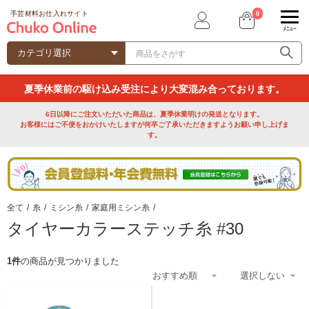
0
手芸材料お仕入れサイト
ﾒﾆｭｰ
夏季休業前の駆け込み受注により大変混み合っております。
6日以降にご注文いただいた商品は、夏季休業明けの発送となります。
お客様にはご不便をおかけいたしますが何卒ご了承いただきますようお願い申し上げま
す。
全て
/
糸
/
ミシン糸
/
家庭用ミシン糸
/
タイヤーカラーステッチ糸 #30
1件
の商品が見つかりました