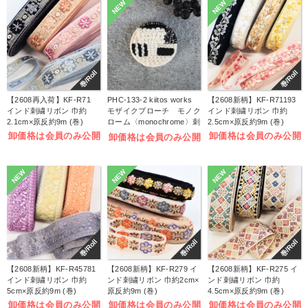
NEW
NEW
巻/Roll
巻/Roll
【2608再入荷】KF-R71
PHC-133-2 kiitos works
【2608新柄】KF-R71193
インド刺繍リボン 巾約
モザイクブローチ モノク
インド刺繍リボン 巾約
2.1cm×原反約9m (巻)
ローム〈monochrome〉刺
2.5cm×原反約9m (巻)
しゅうキット (袋)
卸価格は会員のみ公開
卸価格は会員のみ公開
卸価格は会員のみ公開
NEW
NEW
NEW
巻/Roll
巻/Roll
巻/Roll
【2608新柄】KF-R45781
【2608新柄】KF-R279 イ
【2608新柄】KF-R275 イ
インド刺繍リボン 巾約
ンド刺繍リボン 巾約2cm×
ンド刺繍リボン 巾約
5cm×原反約9m (巻)
原反約9m (巻)
4.5cm×原反約9m (巻)
卸価格は会員のみ公開
卸価格は会員のみ公開
卸価格は会員のみ公開