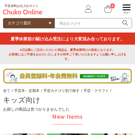
0
手芸材料お仕入れサイト
ﾒﾆｭｰ
夏季休業前の駆け込み受注により大変混み合っております。
6日以降にご注文いただいた商品は、夏季休業明けの発送となります。
お客様にはご不便をおかけいたしますが何卒ご了承いただきますようお願い申し上げま
す。
全て
/
手芸本・定期本
/
手芸カテゴリ別で探す
/
手芸・クラフト
/
キッズ向け
お探しの商品は見つかりませんでした
New Items