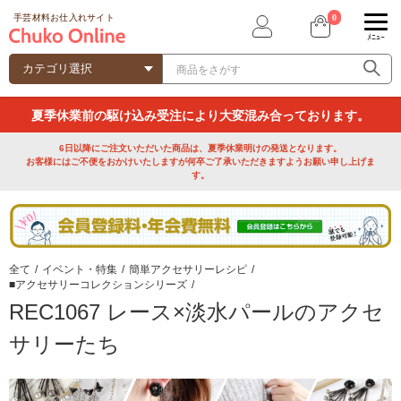
0
手芸材料お仕入れサイト
ﾒﾆｭｰ
夏季休業前の駆け込み受注により大変混み合っております。
6日以降にご注文いただいた商品は、夏季休業明けの発送となります。
お客様にはご不便をおかけいたしますが何卒ご了承いただきますようお願い申し上げま
す。
全て
/
イベント・特集
/
簡単アクセサリーレシピ
/
■アクセサリーコレクションシリーズ
/
REC1067 レース×淡水パールのアクセ
サリーたち