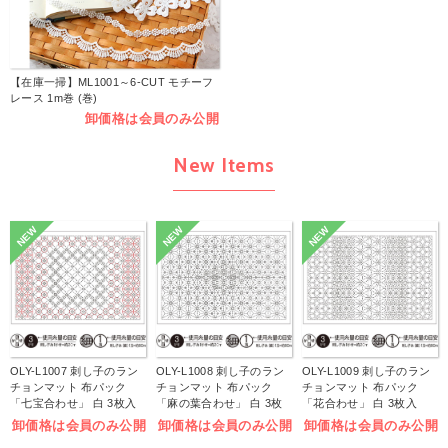
【在庫一掃】ML1001～6-CUT モチーフ
レース 1m巻 (巻)
卸価格は会員のみ公開
New Items
NEW
NEW
NEW
OLY-L1007 刺し子のラン
OLY-L1008 刺し子のラン
OLY-L1009 刺し子のラン
チョンマット 布パック
チョンマット 布パック
チョンマット 布パック
「七宝合わせ」 白 3枚入
「麻の葉合わせ」 白 3枚
「花合わせ」 白 3枚入
(袋)
入 (袋)
(袋)
卸価格は会員のみ公開
卸価格は会員のみ公開
卸価格は会員のみ公開