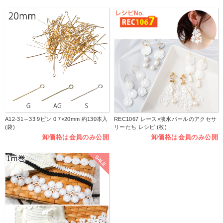
A12-31～33 9ピン 0.7×20mm 約130本入
REC1067 レース×淡水パールのアクセサ
(袋)
リーたち レシピ (枚)
卸価格は会員のみ公開
卸価格は会員のみ公開
SALE