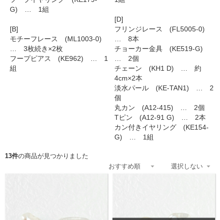
G) … 1組
[D]
[B]
フリンジレース (FL5005-0)
モチーフレース (ML1003-0)
… 8本
… 3枚続き×2枚
チョーカー金具 (KE519-G)
フープピアス (KE962) … 1
… 2個
組
チェーン (KH1 D) … 約
4cm×2本
淡水パール (KE-TAN1) … 2
個
丸カン (A12-415) … 2個
Tピン (A12-91 G) … 2本
カン付きイヤリング (KE154-
G) … 1組
13件
の商品が見つかりました