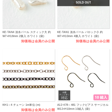
SOLD OUT
KE-TAN4 淡水パール スティック大 約
KE-TAN1 淡水パール バロック小 約
W7×H18mm 2個入 ホワイト (袋)
W7×H10mm 4個入 ホワイト (袋)
卸価格は会員のみ公開
卸価格は会員のみ公開
KH1～4 チェーン 1m単位 (m)
A12-478～481 フックピアス サージカル
W12×H10mm 10組入 (袋)
卸価格は会員のみ公開