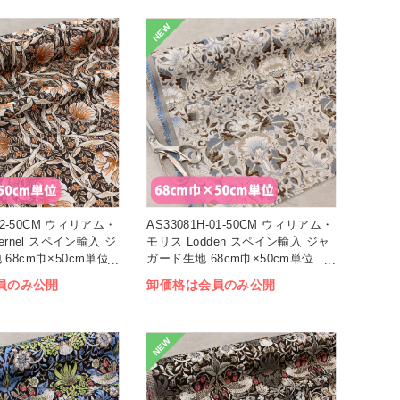
NEW
-02-50CM ウィリアム・
AS33081H-01-50CM ウィリアム・
ernel スペイン輸入 ジ
モリス Lodden スペイン輸入 ジャ
68cm巾×50cm単位
ガード生地 68cm巾×50cm単位
(枚)
員のみ公開
卸価格は会員のみ公開
NEW