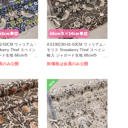
-02-50CM ウィリアム・
AS33023H-01-50CM ウィリアム・
berry Thief スペイン
モリス Strawberry Thief スペイン
ド生地 68cm巾
輸入 ジャガード生地 68cm巾
枚)
×50cm単位 (枚)
員のみ公開
卸価格は会員のみ公開
NEW