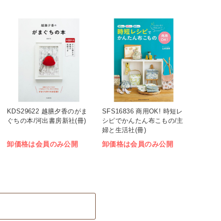
KDS29622 越膳夕香のがま
SFS16836 商用OK! 時短レ
ぐちの本/河出書房新社(冊)
シピでかんたん布こもの/主
婦と生活社(冊)
卸価格は会員のみ公開
卸価格は会員のみ公開