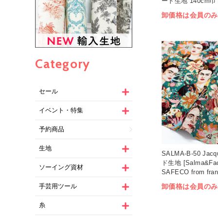
ード生地 140cm巾 
卸価格は会員のみ
Category
セール
イベント・特集
予約商品
生地
SALMA-B-50 Jac
ド生地 [Salma&Fac
ソーイング資材
SAFECO from fr
50cm単位 (枚)
卸価格は会員のみ
手芸用ツール
糸