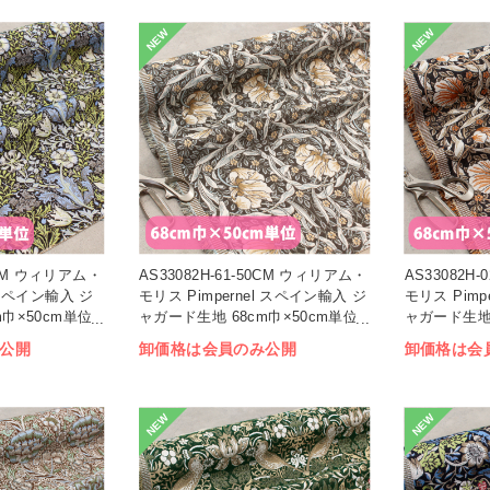
NEW
NEW
50CM ウィリアム・
AS33082H-61-50CM ウィリアム・
AS33082H
 スペイン輸入 ジ
モリス Pimpernel スペイン輸入 ジ
モリス Pimp
m巾×50cm単位
ャガード生地 68cm巾×50cm単位
ャガード生地 
(枚)
(枚)
公開
卸価格は会員のみ公開
卸価格は会
NEW
NEW