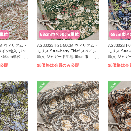
50CM ウィリアム・
AS33023H-21-50CM ウィリアム・
AS33023H
スペイン輸入 ジャ
モリス Strawberry Thief スペイン
モリス Straw
×50cm単位
輸入 ジャガード生地 68cm巾
輸入 ジャガー
×50cm単位 (枚)
×50cm単位 (
公開
卸価格は会員のみ公開
卸価格は会
NEW
NEW