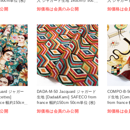
50cm単位 (枚)
入 ジャガード生地 140cm巾 50cm
入 ジャガード
単位 (枚)
単位 (枚)
公開
卸価格は会員のみ公開
卸価格は会
quard ジャガー
DADA-M-50 Jacquard ジャガード
COMPO-B-5
ettes]
生地 [Dada&Kami] SAFECO from
ド生地 [Comp
ance 幅約150cm
france 幅約150cm 50cm単位 (枚)
from fran
(枚)
公開
卸価格は会員のみ公開
卸価格は会