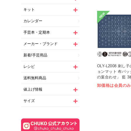
キット
NEW
カレンダー
手芸本・定期本
メーカー・ブランド
新着!手芸用品
OLY-L2008 刺
レシピ
ョンマット 布パッ
の葉合わせ」 藍 3枚
送料無料商品
卸価格は会員のみ
値上げ情報
サイズ