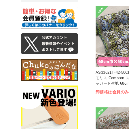
NEW
AS33621H-42-
モリス Compton
ャガード生地 68c
(枚)
卸価格は会員のみ
NEW