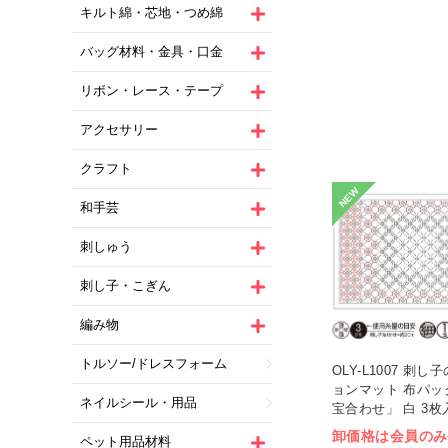
キルト綿・芯地・つめ綿
バッグ材料・金具・口金
リボン・レース・テープ
アクセサリー
クラフト
NEW
和手芸
刺しゅう
刺し子・こぎん
編み物
トルソー/ドレスフォーム
OLY-L1007 刺
ョンマット 布パッ
ネイルシール・用品
宝合わせ」 白 3枚入
卸価格は会員のみ
ペット用品材料