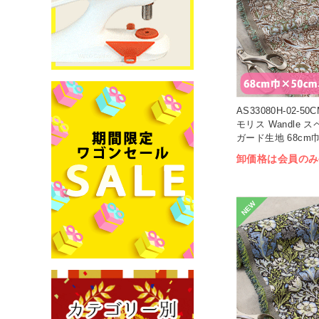
AS33080H-02-
モリス Wandle 
ガード生地 68cm巾
(枚)
卸価格は会員のみ
NEW