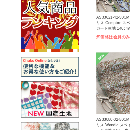
AS33621-42-5
リス Compton 
ガード生地 140cm
(枚)
卸価格は会員のみ
NEW
AS33080-02-5
リス Wandle ス