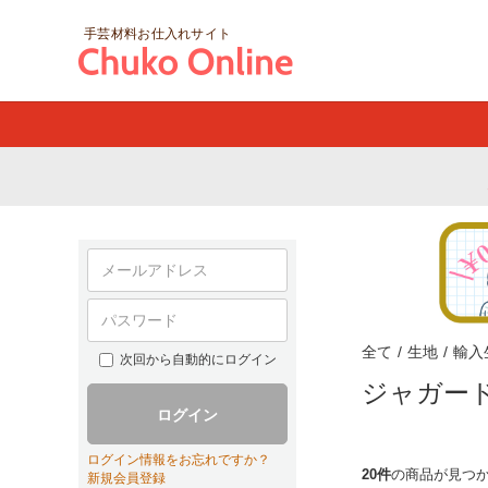
手芸材料お仕入れサイト
全て
/
生地
/
輸入
次回から自動的にログイン
ジャガー
ログイン
ログイン情報をお忘れですか？
20件
の商品が見つ
新規会員登録