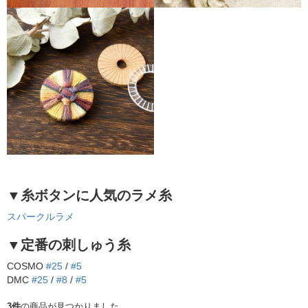
▼糸ボタンに人気のラメ糸
スパークルラメ
▼定番の刺しゅう糸
COSMO
#25
/
#5
DMC
#25
/
#8
/
#5
3件
の商品が見つかりました