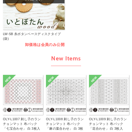
LW-SB 糸ボタンベースディスクタイプ
(袋)
卸価格は会員のみ公開
New Items
NEW
NEW
NEW
OLY-L1007 刺し子のラン
OLY-L1008 刺し子のラン
OLY-L1009 刺し子のラン
チョンマット 布パック
チョンマット 布パック
チョンマット 布パック
「七宝合わせ」 白 3枚入
「麻の葉合わせ」 白 3枚
「花合わせ」 白 3枚入