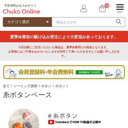
0
手芸材料お仕入れサイト
ﾒﾆｭｰ
夏季休業前の駆け込み受注により大変混み合っております。
6日以降にご注文いただいた商品は、夏季休業明けの発送となります。
お客様にはご不便をおかけいたしますが何卒ご了承いただきますようお願い申し上げま
す。
全て
/
ソーイング資材
/
ボタン
/
ボタン
/
糸ボタンベース