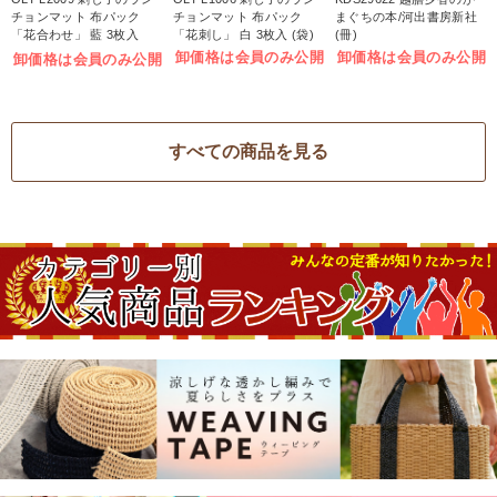
チョンマット 布パック
チョンマット 布パック
まぐちの本/河出書房新社
「花合わせ」 藍 3枚入
「花刺し」 白 3枚入 (袋)
(冊)
(袋)
卸価格は会員のみ公開
卸価格は会員のみ公開
卸価格は会員のみ公開
すべての商品を見る