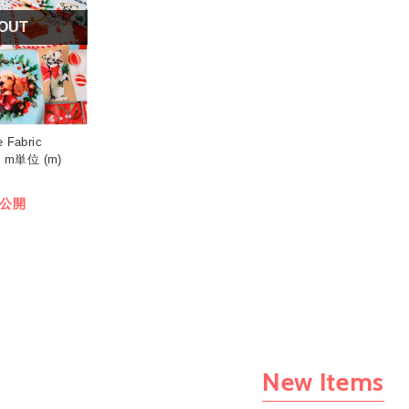
 OUT
 Fabric
 m単位 (m)
公開
New Items