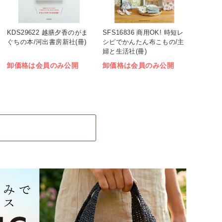
KDS29622 越膳夕香のがま
SFS16836 商用OK! 時短レ
ぐちの本/河出書房新社(冊)
シピでかんたん布こもの/主
婦と生活社(冊)
卸価格は会員のみ公開
卸価格は会員のみ公開