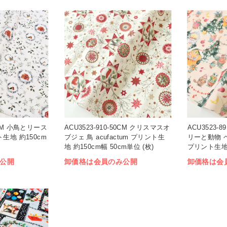
50CM 小鳥とリース
ACU3523-910-50CM クリスマスオ
ACU3523-
ント生地 約150cm
ブジェ 鳥 acufactum プリント生
リーと動物 ベ
地 約150cm幅 50cm単位 (枚)
プリント生地 
位 (枚)
公開
卸価格は会員のみ公開
卸価格は会