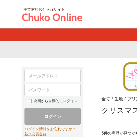
手芸材料お仕入れサイト
全て
/
生地
/
プリ
次回から自動的にログイン
クリスマ
ログイン
ログイン情報をお忘れですか？
5件
の商品が見つか
新規会員登録