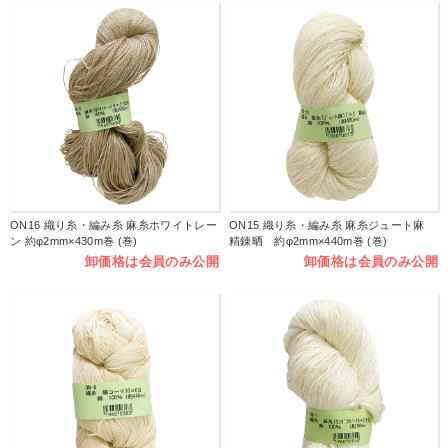
ON16 織り糸・編み糸 麻糸ホワイトレー
ON15 織り糸・編み糸 麻糸ジュート麻
ン 約φ2mm×430m巻 (巻)
精錬晒 約φ2mm×440m巻 (巻)
卸価格は会員のみ公開
卸価格は会員のみ公開