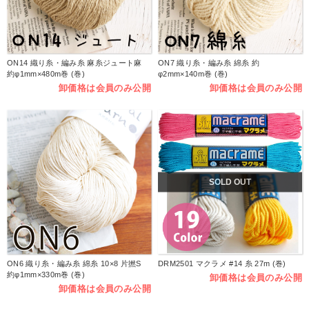
ON14 織り糸・編み糸 麻糸ジュート麻
ON7 織り糸・編み糸 綿糸 約
約φ1mm×480m巻 (巻)
φ2mm×140m巻 (巻)
卸価格は会員のみ公開
卸価格は会員のみ公開
SOLD OUT
ON6 織り糸・編み糸 綿糸 10×8 片撚S
DRM2501 マクラメ #14 糸 27m (巻)
約φ1mm×330m巻 (巻)
卸価格は会員のみ公開
卸価格は会員のみ公開