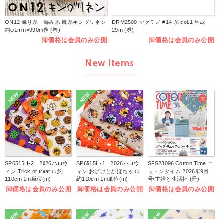
ON12 織り糸・編み糸 麻糸キングリネン
DRM2500 マクラメ #14 糸 col.1 生成
約φ1mm×990m巻 (巻)
29m (巻)
卸価格は会員のみ公開
卸価格は会員のみ公開
New Items
NEW
NEW
SP6515H-2 2026ハロウ
SP6515H-1 2026ハロウ
SFS23096 Cotton Time コ
ィン Trick ot treat 巾約
ィン おばけとかぼちゃ 巾
ットンタイム 2026年9月
110cm 1m単位(m)
約110cm 1m単位(m)
号/主婦と生活社 (冊)
卸価格は会員のみ公開
卸価格は会員のみ公開
卸価格は会員のみ公開
NEW
NEW
NEW