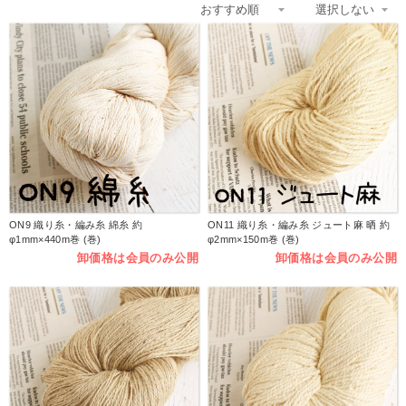
ON9 織り糸・編み糸 綿糸 約
ON11 織り糸・編み糸 ジュート麻 晒 約
φ1mm×440m巻 (巻)
φ2mm×150m巻 (巻)
卸価格は会員のみ公開
卸価格は会員のみ公開