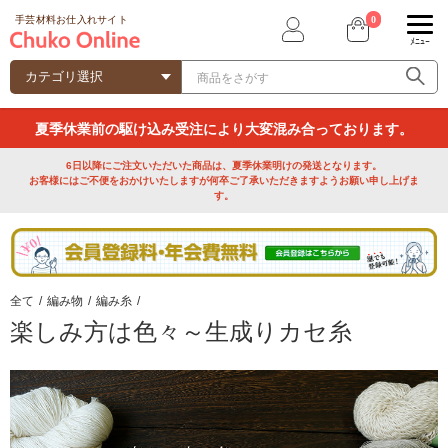
0
手芸材料お仕入れサイト
ﾒﾆｭｰ
夏季休業前の駆け込み受注により大変混み合っております。
6日以降にご注文いただいた商品は、夏季休業明けの発送となります。
お客様にはご不便をおかけいたしますが何卒ご了承いただきますようお願い申し上げま
す。
全て
/
編み物
/
編み糸
/
楽しみ方は色々～生成りカセ糸