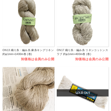
ON13 織り糸・編み糸 麻糸キングリネン
ON17 織り糸・編み糸 リネンコットンス
約φ1mm×1400m巻 (巻)
ラブ 約φ1mm×400m巻 (巻)
卸価格は会員のみ公開
卸価格は会員のみ公開
SOLD OUT