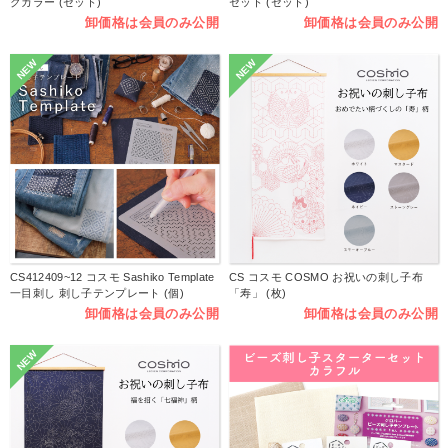
クカラー (セット)
セット (セット)
卸価格は会員のみ公開
卸価格は会員のみ公開
NEW
NEW
CS412409~12 コスモ Sashiko Template
CS コスモ COSMO お祝いの刺し子布
一目刺し 刺し子テンプレート (個)
「寿」 (枚)
卸価格は会員のみ公開
卸価格は会員のみ公開
NEW