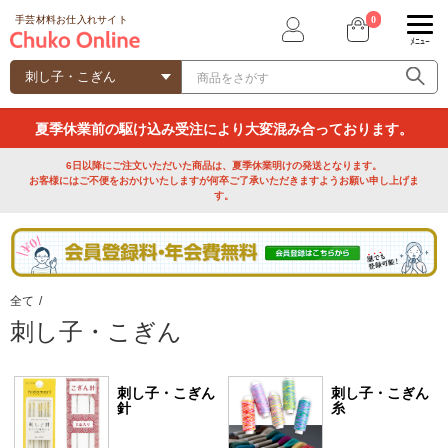
0
手芸材料お仕入れサイト
ﾒﾆｭｰ
夏季休業前の駆け込み受注により大変混み合っております。
6日以降にご注文いただいた商品は、夏季休業明けの発送となります。
お客様にはご不便をおかけいたしますが何卒ご了承いただきますようお願い申し上げま
す。
全て
/
刺し子・こぎん
刺し子・こぎん
刺し子・こぎん
針
糸