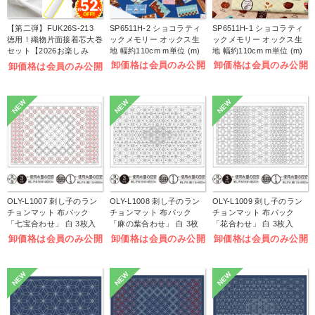
【第二弾】FUK26S-213
SP6511H-2 ショコラティ
SP6511H-1 ショコラティ
徳用！織物片面接着芯大巻
ックメモリー オックス生
ックメモリー オックス生
セット【2026お楽しみ
地 幅約110cm m単位 (m)
地 幅約110cm m単位 (m)
袋】(袋)
卸価格は会員のみ公開
卸価格は会員のみ公開
卸価格は会員のみ公開
NEW
NEW
NEW
OLY-L1007 刺し子のラン
OLY-L1008 刺し子のラン
OLY-L1009 刺し子のラン
チョンマット 布パック
チョンマット 布パック
チョンマット 布パック
「七宝合わせ」 白 3枚入
「麻の葉合わせ」 白 3枚
「花合わせ」 白 3枚入
(袋)
入 (袋)
(袋)
卸価格は会員のみ公開
卸価格は会員のみ公開
卸価格は会員のみ公開
NEW
NEW
NEW