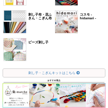
刺し子布・花ふ
コスモ -
きん・こぎん布
hidamari -
ビーズ刺し子
刺し子・こぎんキットはこちら