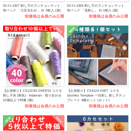
OLY-L1007 刺し子のランチョンマット
OLY-L1006 刺し子のランチョンマット
布パック 「七宝合わせ」 白 3枚入 (袋)
布パック 「花刺し」 白 3枚入 (袋)
卸価格は会員のみ公開
卸価格は会員のみ公開
SALE
NEW
【お得祭り】CS12230-OVER10 コスモ
【お得祭り】CS4124-4SET コスモ
刺し子糸 [単色] - hidamari - 取り合わせ
Sashiko Template 一目刺し 刺し子テン
10個以上で特価 (個)
プレート 4種セット (セット)
卸価格は会員のみ公開
卸価格は会員のみ公開
SALE
NEW