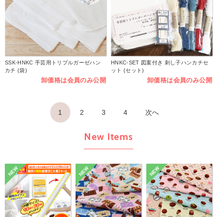
SSK-HNKC 手芸用トリプルガーゼハン
HNKC-SET 図案付き 刺し子ハンカチセ
カチ (袋)
ット (セット)
卸価格は会員のみ公開
卸価格は会員のみ公開
1
2
3
4
次へ
New Items
NEW
NEW
NEW