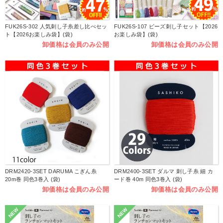
FUK26S-302 人気刺し子糸差し比べセッ
FUK26S-107 ビーズ刺し子セット【2026
ト【2026お楽しみ袋】(袋)
お楽しみ袋】(袋)
卸価格は会員のみ公開
卸価格は会員のみ公開
DRM2420-3SET DARUMA こぎん糸
DRM2400-3SET ダルマ 刺し子糸 細 カ
20m巻 同色3巻入 (袋)
ード巻 40m 同色3巻入 (袋)
卸価格は会員のみ公開
卸価格は会員のみ公開
NEW
NEW