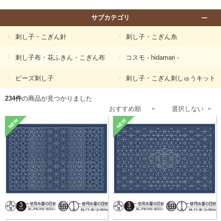
サブカテゴリ
刺し子・こぎん針
刺し子・こぎん糸
刺し子布・花ふきん・こぎん布
コスモ - hidamari -
ビーズ刺し子
刺し子・こぎん刺しゅうキット
234件
の商品が見つかりました
NEW
NEW