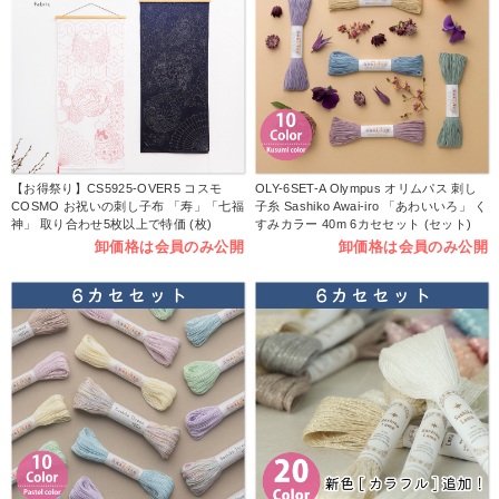
【お得祭り】CS5925-OVER5 コスモ
OLY-6SET-A Olympus オリムパス 刺し
COSMO お祝いの刺し子布 「寿」「七福
子糸 Sashiko Awai-iro 「あわいいろ」 く
神」 取り合わせ5枚以上で特価 (枚)
すみカラー 40m 6カセセット (セット)
卸価格は会員のみ公開
卸価格は会員のみ公開