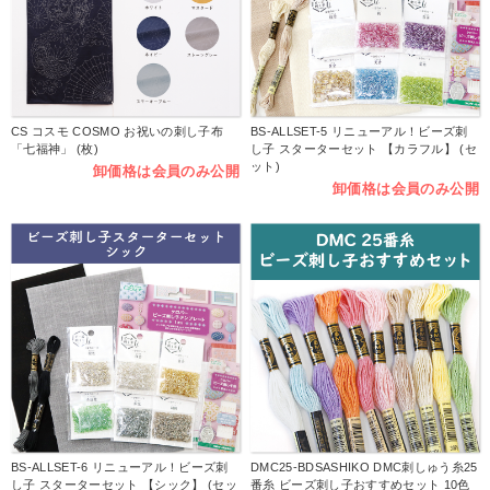
CS コスモ COSMO お祝いの刺し子布
BS-ALLSET-5 リニューアル！ビーズ刺
「七福神」 (枚)
し子 スターターセット 【カラフル】 (セ
ット)
卸価格は会員のみ公開
卸価格は会員のみ公開
BS-ALLSET-6 リニューアル！ビーズ刺
DMC25-BDSASHIKO DMC刺しゅう糸25
し子 スターターセット 【シック】 (セッ
番糸 ビーズ刺し子おすすめセット 10色