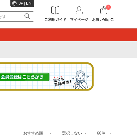
JP
|
EN
0
ご利用ガイド
マイページ
お買い物かご
。