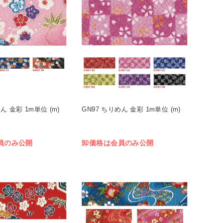
ん 金彩 1m単位 (m)
GN97 ちりめん 金彩 1m単位 (m)
員のみ公開
卸価格は会員のみ公開