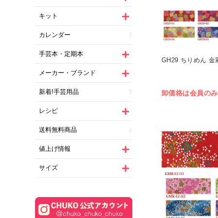
キット
カレンダー
手芸本・定期本
GH29 ちりめん 金彩
メーカー・ブランド
新着!手芸用品
卸価格は会員のみ
レシピ
送料無料商品
値上げ情報
サイズ