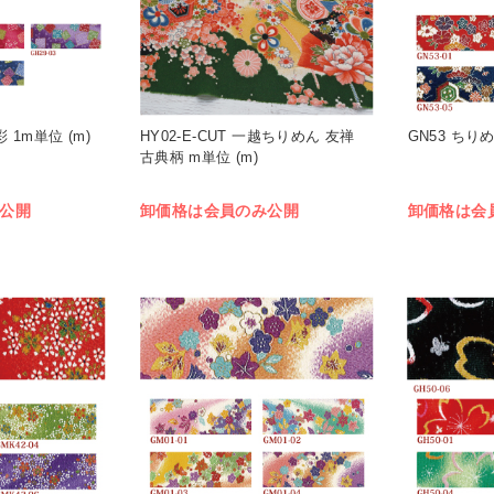
 1m単位 (m)
HY02-E-CUT 一越ちりめん 友禅
GN53 ちりめ
古典柄 m単位 (m)
公開
卸価格は会員のみ公開
卸価格は会