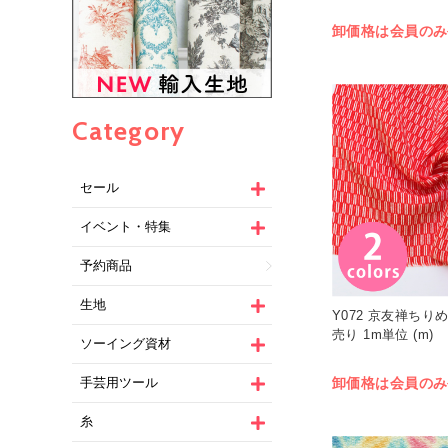
卸価格は会員のみ
Category
セール
イベント・特集
予約商品
生地
Y072 京友禅ちり
売り 1m単位 (m)
ソーイング資材
卸価格は会員のみ
手芸用ツール
糸