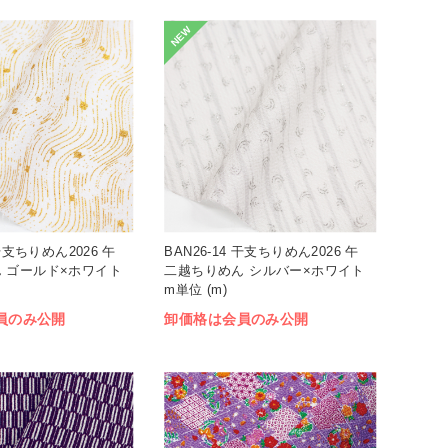
NEW
 干支ちりめん2026 午
BAN26-14 干支ちりめん2026 午
 ゴールド×ホワイト
二越ちりめん シルバー×ホワイト
m単位 (m)
員のみ公開
卸価格は会員のみ公開