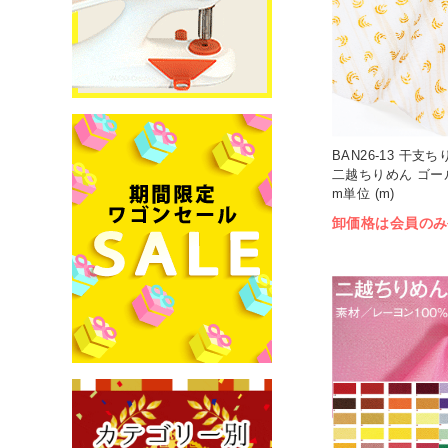
BAN26-13 干支ち
二越ちりめん ゴー
m単位 (m)
卸価格は会員のみ