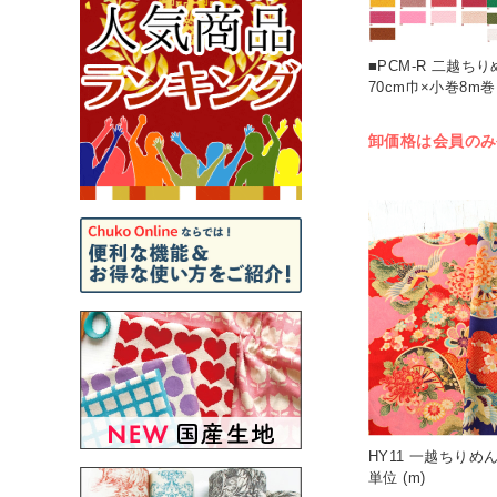
■PCM-R 二越ちり
70cm巾×小巻8m巻 
卸価格は会員のみ
HY11 一越ちりめん
単位 (m)