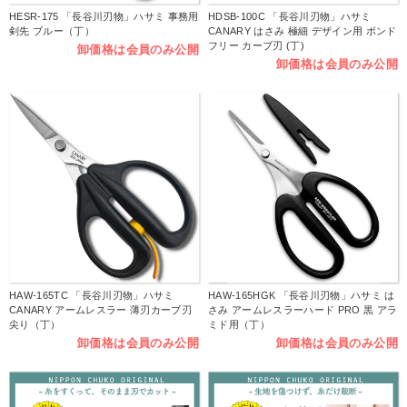
HESR-175 「長谷川刃物」ハサミ 事務用
HDSB-100C 「長谷川刃物」ハサミ
剣先 ブルー（丁）
CANARY はさみ 極細 デザイン用 ボンド
フリー カーブ刃 (丁)
卸価格は会員のみ公開
卸価格は会員のみ公開
HAW-165TC 「長谷川刃物」ハサミ
HAW-165HGK 「長谷川刃物」ハサミ は
CANARY アームレスラー 薄刃カーブ刃
さみ アームレスラーハード PRO 黒 アラ
尖り（丁）
ミド用（丁）
卸価格は会員のみ公開
卸価格は会員のみ公開