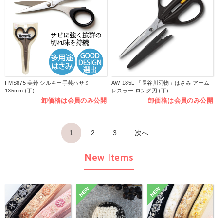
FMS875 美鈴 シルキー手芸ハサミ
AW-185L 「長谷川刃物」はさみ アーム
135mm (丁)
レスラー ロング刃 (丁)
卸価格は会員のみ公開
卸価格は会員のみ公開
1
2
3
次へ
New Items
NEW
NEW