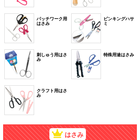
パッチワーク用
ピンキングハサ
はさみ
ミ
刺しゅう用はさ
特殊用途はさみ
み
クラフト用はさ
み
はさみ