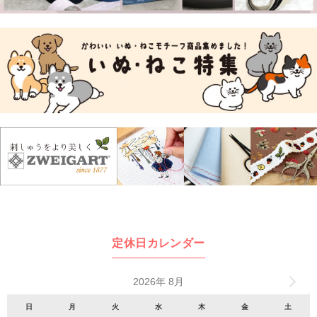
定休日カレンダー
2026年 8月
日
月
火
水
木
金
土