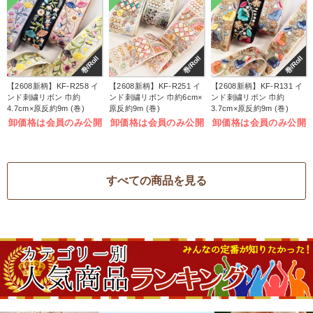
巻/Roll
巻/Roll
巻/Roll
【2608新柄】KF-R258 イ
【2608新柄】KF-R251 イ
【2608新柄】KF-R131 イ
ンド刺繍リボン 巾約
ンド刺繍リボン 巾約6cm×
ンド刺繍リボン 巾約
4.7cm×原反約9m (巻)
原反約9m (巻)
3.7cm×原反約9m (巻)
卸価格は会員のみ公開
卸価格は会員のみ公開
卸価格は会員のみ公開
すべての商品を見る