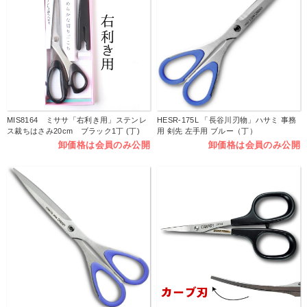
MIS8164 ミササ「右利き用」ステンレ
HESR-175L 「長谷川刃物」ハサミ 事務
ス裁ちはさみ20cm ブラック1丁 (丁)
用 剣先 左手用 ブルー（丁）
卸価格は会員のみ公開
卸価格は会員のみ公開