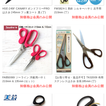
HSE-245F CANARY ボンドフリーPRO
FMS824-1 美鈴 シルキーハサミ 左手用
はさみ 245mm フッ素コート 黒 (丁)
210mm (丁)
卸価格は会員のみ公開
卸価格は会員のみ公開
FAB50069 ソーライン 洋裁用ハサミ
【お取り寄せ・返品不可】TK02009 布用
210mm & 135mm (セット)
ステンレスはさみ 全長185mm (丁)
卸価格は会員のみ公開
卸価格は会員のみ公開