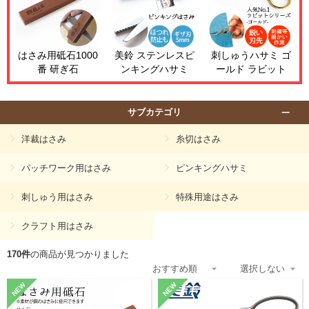
はさみ用砥石1000
美鈴 ステンレスピ
刺しゅうハサミ ゴ
番 研ぎ石
ンキングハサミ
ールド ラビット
サブカテゴリ
洋裁はさみ
糸切はさみ
パッチワーク用はさみ
ピンキングハサミ
刺しゅう用はさみ
特殊用途はさみ
クラフト用はさみ
170件
の商品が見つかりました
NEW
NEW