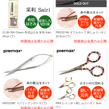
SOLD OUT
CL36-204 Clover 布切はさみ 采利 Sairi
PRE10746 ダブルカーブ 刺しゅうハサミ
24cm (丁)
10.5cm (丁)
卸価格は会員のみ公開
卸価格は会員のみ公開
PRE10387 スプリングシザーズ (丁)
PRE レインボー刺しゅうハサミ 9cm
(丁)
卸価格は会員のみ公開