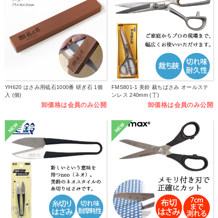
YH620 はさみ用砥石1000番 研ぎ石 1個
FMS801-1 美鈴 裁ちばさみ オールステ
入 (個)
ンレス 240mm (丁)
卸価格は会員のみ公開
卸価格は会員のみ公開
NEW
NEW