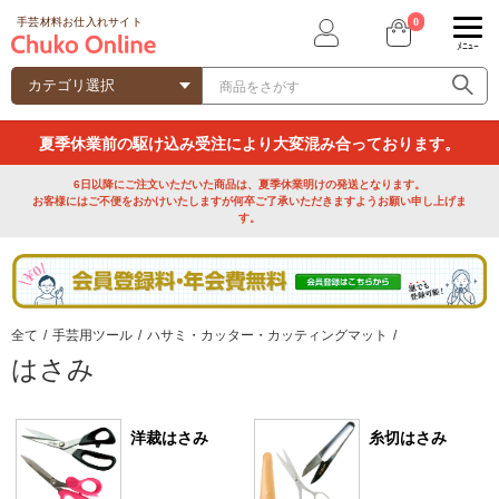
0
手芸材料お仕入れサイト
ﾒﾆｭｰ
夏季休業前の駆け込み受注により大変混み合っております。
6日以降にご注文いただいた商品は、夏季休業明けの発送となります。
お客様にはご不便をおかけいたしますが何卒ご了承いただきますようお願い申し上げま
す。
全て
/
手芸用ツール
/
ハサミ・カッター・カッティングマット
/
はさみ
洋裁はさみ
糸切はさみ