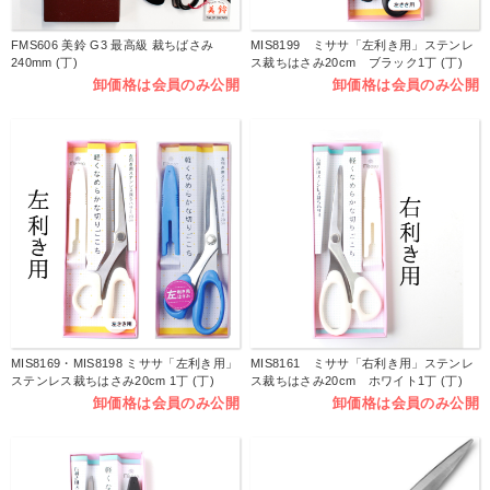
FMS606 美鈴 G3 最高級 裁ちばさみ
MIS8199 ミササ「左利き用」ステンレ
240mm (丁)
ス裁ちはさみ20cm ブラック1丁 (丁)
卸価格は会員のみ公開
卸価格は会員のみ公開
MIS8169・MIS8198 ミササ「左利き用」
MIS8161 ミササ「右利き用」ステンレ
ステンレス裁ちはさみ20cm 1丁 (丁)
ス裁ちはさみ20cm ホワイト1丁 (丁)
卸価格は会員のみ公開
卸価格は会員のみ公開