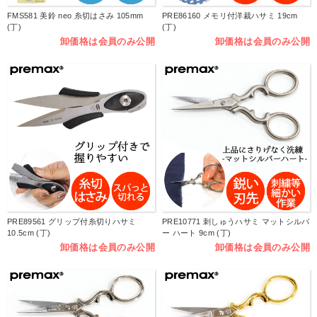
FMS581 美鈴 neo 糸切はさみ 105mm
PRE86160 メモリ付洋裁ハサミ 19cm
(丁)
(丁)
卸価格は会員のみ公開
卸価格は会員のみ公開
PRE89561 グリップ付糸切りハサミ
PRE10771 刺しゅうハサミ マットシルバ
10.5cm (丁)
ー ハート 9cm (丁)
卸価格は会員のみ公開
卸価格は会員のみ公開