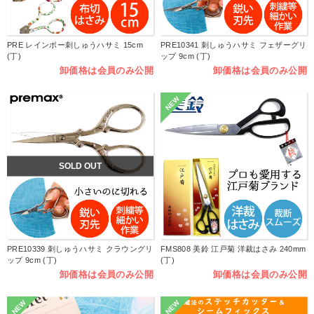
PRE レインボー刺しゅうハサミ 15cm
PRE10341 刺しゅうハサミ フェザーグリ
(丁)
ップ 9cm (丁)
卸価格は会員のみ公開
卸価格は会員のみ公開
NEW
SOLD OUT
PRE10339 刺しゅうハサミ クラウングリ
FMS808 美鈴 江戸菊 洋裁はさみ 240mm
ップ 9cm (丁)
(丁)
卸価格は会員のみ公開
卸価格は会員のみ公開
NEW
NEW