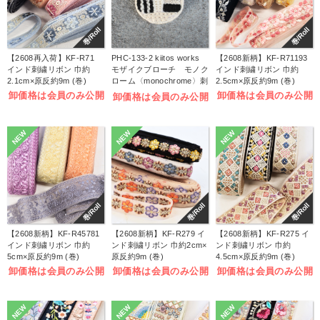
巻/Roll
巻/Roll
【2608再入荷】KF-R71
PHC-133-2 kiitos works
【2608新柄】KF-R71193
インド刺繍リボン 巾約
モザイクブローチ モノク
インド刺繍リボン 巾約
2.1cm×原反約9m (巻)
ローム〈monochrome〉刺
2.5cm×原反約9m (巻)
しゅうキット (袋)
卸価格は会員のみ公開
卸価格は会員のみ公開
卸価格は会員のみ公開
NEW
NEW
NEW
巻/Roll
巻/Roll
巻/Roll
【2608新柄】KF-R45781
【2608新柄】KF-R279 イ
【2608新柄】KF-R275 イ
インド刺繍リボン 巾約
ンド刺繍リボン 巾約2cm×
ンド刺繍リボン 巾約
5cm×原反約9m (巻)
原反約9m (巻)
4.5cm×原反約9m (巻)
卸価格は会員のみ公開
卸価格は会員のみ公開
卸価格は会員のみ公開
NEW
NEW
NEW