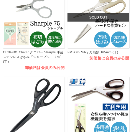
SOLD OUT
CL36-601 Clover クロバー Sharple 手芸
FMS865 Silky 万能鋏 165mm (丁)
ステンレスはさみ「シャープル」〈75〉
卸価格は会員のみ公開
(丁)
卸価格は会員のみ公開