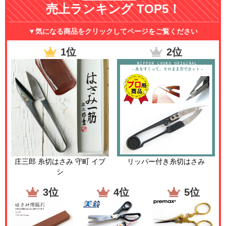
売上ランキング TOP5！
▼気になる商品をクリックしてページをご覧ください
1位
2位
庄三郎 糸切はさみ 守町 イブ
リッパー付き糸切はさみ
シ
3位
4位
5位