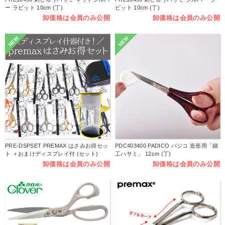
ー ラビット 10cm (丁)
ビット 10cm (丁)
卸価格は会員のみ公開
卸価格は会員のみ公開
NEW
NEW
PRE-DSPSET PREMAX はさみお得セッ
PDC403400 PADICO パジコ 造形用「細
ト ＋おまけディスプレイ付 (セット)
工ハサミ」 12cm (丁)
卸価格は会員のみ公開
卸価格は会員のみ公開