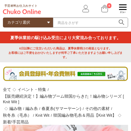
0
手芸材料お仕入れサイト
ﾒﾆｭｰ
夏季休業前の駆け込み受注により大変混み合っております。
6日以降にご注文いただいた商品は、夏季休業明けの発送となります。
お客様にはご不便をおかけいたしますが何卒ご了承いただきますようお願い申し上げま
す。
全て
イベント・特集
◇
/
【販売継続決定！】編み物ブーム韓国からきた！編み物シリーズ [
Knit Wit ]
編み物
編み糸
春夏糸(サマーヤーン)
その他の素材
◇
/
/
/
/
秋冬糸（毛糸）
Knit Wit
韓国編み物毛糸＆用品【Knit Wit】
/
/
◇
新着!手芸用品