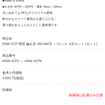
■made in Korea
■かぎ針 9/0号～10/0号・棒針 9mm～10mm
水にぬれてもOKなポリエステル素材。
鮮やかなカラーで夏気分を盛り上げる！
透け感がありふんわりとした素材感です。
商品名
KNW-VCP 韓国 編み糸 VACANCE -バカンス- 4玉セット (セット)
商品番号
KNW-VCP1 ～ KNW-VCP9
参考小売価格
4,000 円(税抜)
卸価格
卸価格は会員のみ公開