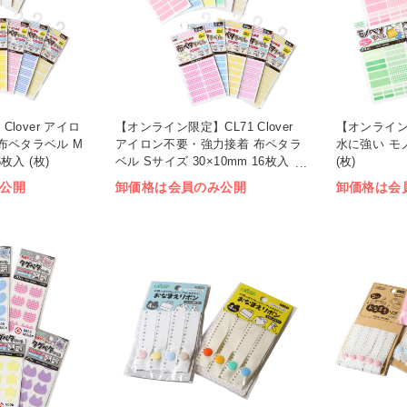
Clover アイロ
【オンライン限定】CL71 Clover
【オンライン限定
布ペタラベル M
アイロン不要・強力接着 布ペタラ
水に強い モ
6枚入 (枚)
ベル Sサイズ 30×10mm 16枚入
(枚)
(枚)
公開
卸価格は会員のみ公開
卸価格は会