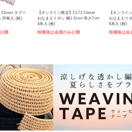
Clover タグペ
【オンライン限定】CL71 Clover
【オンライン限定
 20枚入 (枚)
おなまえリボン 幅1.5cm×長さ7cm
おなまえリボン
4本入 (枚)
5本入 (枚)
公開
卸価格は会員のみ公開
卸価格は会