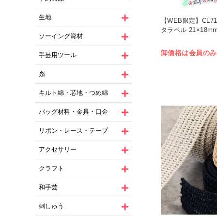
生地
【WEB限定】CL71 
タラベル 21×18mm
ソーイング資材
卸価格は会員のみ
手芸用ツール
糸
キルト綿・芯地・つめ綿
バッグ材料・金具・口金
リボン・レース・テープ
アクセサリー
クラフト
和手芸
刺しゅう