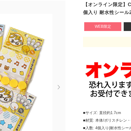
【オンライン限定】CL
個入り 耐水性シール2
WEB限定
Next
■サイズ: 直径約1.7cm
■材質: 本体/ポリスチレ
■入数: 4個入り(耐水性シー