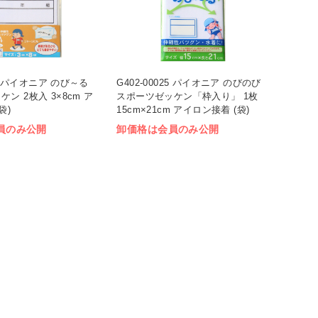
18 パイオニア のび～る
G402-00025 パイオニア のびのび
ン 2枚入 3×8cm ア
スポーツゼッケン「枠入り」 1枚
袋)
15cm×21cm アイロン接着 (袋)
員のみ公開
卸価格は会員のみ公開