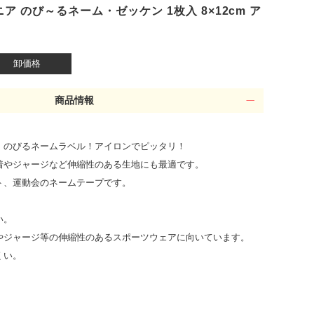
イオニア のび～るネーム・ゼッケン 1枚入 8×12cm ア
卸価格
商品情報
！のびるネームラベル！アイロンでピッタリ！
着やジャージなど伸縮性のある生地にも最適です。
ト、運動会のネームテープです。
い。
やジャージ等の伸縮性のあるスポーツウェアに向いています。
くい。