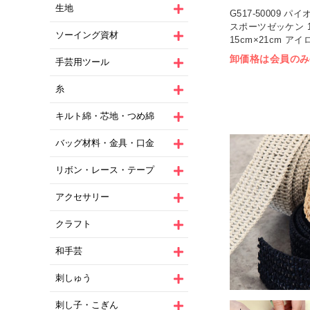
生地
G517-50009 
スポーツゼッケン 
ソーイング資材
15cm×21cm アイ
卸価格は会員のみ
手芸用ツール
糸
キルト綿・芯地・つめ綿
バッグ材料・金具・口金
リボン・レース・テープ
アクセサリー
クラフト
和手芸
刺しゅう
刺し子・こぎん