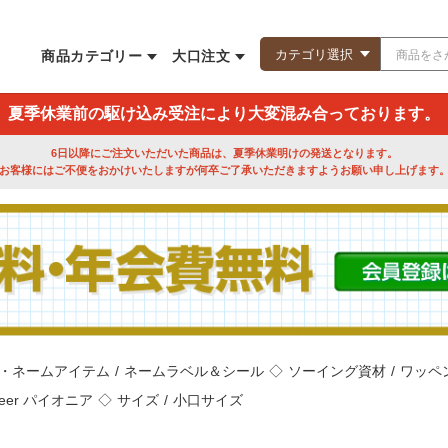
商品カテゴリー
大口注文
夏季休業前の駆け込み受注により大変混み合っております。
6日以降にご注文いただいた商品は、夏季休業明けの発送となります。
お客様にはご不便をおかけいたしますが何卒ご了承いただきますようお願い申し上げます
・ネームアイテム
/
ネームラベル＆シール
◇
ソーイング資材
/
ワッペ
neer パイオニア
◇
サイズ
/
小口サイズ