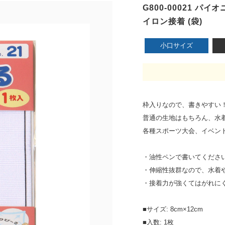
G800-00021 パ
イロン接着 (袋)
小口サイズ
枠入りなので、書きやすい
普通の生地はもちろん、水
各種スポーツ大会、イベン
・油性ペンで書いてくださ
・伸縮性抜群なので、水着
・接着力が強くてはがれに
■サイズ: 8cm×12cm
■入数: 1枚