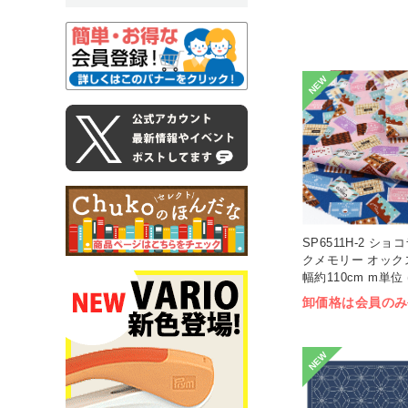
NEW
SP6511H-2 シ
クメモリー オック
幅約110cm m単位 
卸価格は会員のみ
NEW