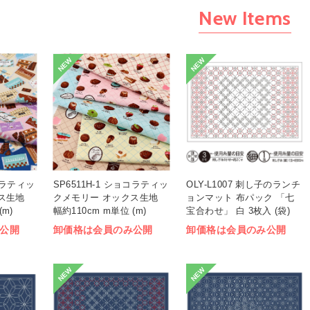
New Items
NEW
NEW
ョコラティッ
SP6511H-1 ショコラティッ
OLY-L1007 刺し子のランチ
ス生地
クメモリー オックス生地
ョンマット 布パック 「七
(m)
幅約110cm m単位 (m)
宝合わせ」 白 3枚入 (袋)
公開
卸価格は会員のみ公開
卸価格は会員のみ公開
NEW
NEW