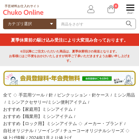
0
手芸材料お仕入れサイト
ﾒﾆｭｰ
夏季休業前の駆け込み受注により大変混み合っております。
6日以降にご注文いただいた商品は、夏季休業明けの発送となります。
お客様にはご不便をおかけいたしますが何卒ご了承いただきますようお願い申し上げま
す。
全て
手芸用ツール
針
ピンクッション・針ケース
ミシン用品
◇
/
/
/
ミシンアクセサリー/ミシン便利アイテム
/
/
おすすめ【家庭用】ミシンアイテム
/
おすすめ【職業用】ミシンアイテム
/
おすすめ【ロック用】ミシンアイテム
メーカー・ブランド
◇
/
自社オリジナル
ソーイング
チューコーオリジナルシリーズ
/
/
◇
値上げ情報
2024年1月より値上げ
/