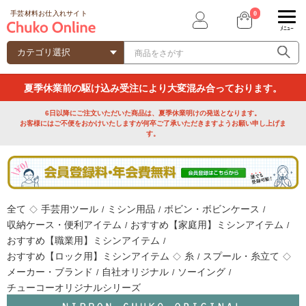
0
手芸材料お仕入れサイト
ﾒﾆｭｰ
夏季休業前の駆け込み受注により大変混み合っております。
6日以降にご注文いただいた商品は、夏季休業明けの発送となります。
お客様にはご不便をおかけいたしますが何卒ご了承いただきますようお願い申し上げま
す。
全て
手芸用ツール
ミシン用品
ボビン・ボビンケース
◇
/
/
/
収納ケース・便利アイテム
おすすめ【家庭用】ミシンアイテム
/
/
おすすめ【職業用】ミシンアイテム
/
おすすめ【ロック用】ミシンアイテム
糸
スプール・糸立て
◇
/
◇
メーカー・ブランド
自社オリジナル
ソーイング
/
/
/
チューコーオリジナルシリーズ