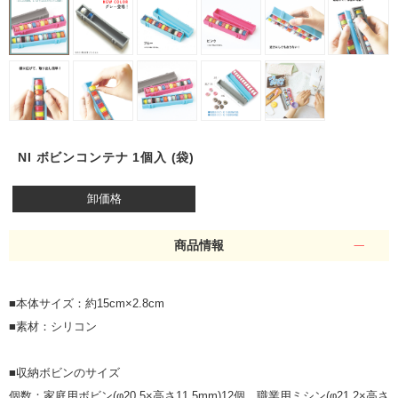
NI ボビンコンテナ 1個入 (袋)
卸価格
商品情報
■本体サイズ：約15cm×2.8cm
■素材：シリコン
■収納ボビンのサイズ
個数：家庭用ボビン(φ20.5×高さ11.5mm)12個、職業用ミシン(φ21.2×高さ