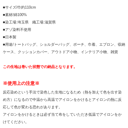
■サイズ/巾約110cm
■素材/綿100%
■染工場:埼玉県 織工場:滋賀県
■アゾ染料不使用
■日本製
■用途/トートバッグ、ショルダーバッグ、ポーチ、巾着、エプロン、収納
ケース、クッションカバー、アウトドア小物、インテリア小物、雑貨
この生地は巻いた状態での納品となります。
※使用上の注意※
反応染めという手法で染色した生地になるため（熱を加えて色を出す染
め方）になるので中温から高温でアイロンをかけるとアイロンの熱に反
応して色が変わる恐れがあります。
アイロンをかけるときは必ず当て布をしていただき低温でアイロンをか
けてください。