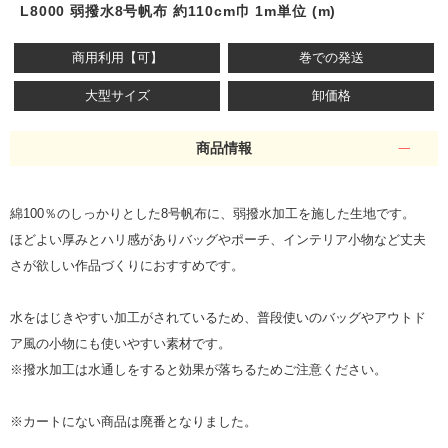
L8000 弱撥水8号帆布 約110cm巾 1m単位 (m)
商用利用【可】
巻での発送
大型サイズ
卸価格
商品情報
綿100％のしっかりとした8号帆布に、弱撥水加工を施した生地です。
ほどよい厚みとハリ感がありバッグやポーチ、インテリア小物など丈夫
さが欲しい作品づくりにおすすめです。
水をはじきやすい加工がされているため、普段使いのバッグやアウトド
ア風の小物にも使いやすい素材です。
※撥水加工は水通しをすると効果が落ちるためご注意ください。
※カートにない商品は廃番となりました。