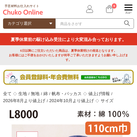
0
手芸材料お仕入れサイト
ﾒﾆｭｰ
夏季休業前の駆け込み受注により大変混み合っております。
6日以降にご注文いただいた商品は、夏季休業明けの発送となります。
お客様にはご不便をおかけいたしますが何卒ご了承いただきますようお願い申し上げま
す。
全て
生地
無地
綿
帆布・バッカス
値上げ情報
◇
/
/
/
◇
/
2026年8月より値上げ
2024年10月より値上げ
サイズ
/
◇