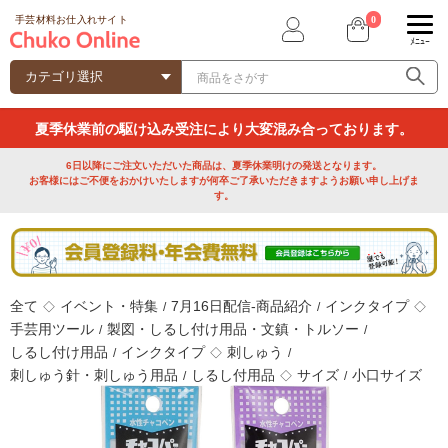
0
手芸材料お仕入れサイト
ﾒﾆｭｰ
夏季休業前の駆け込み受注により大変混み合っております。
6日以降にご注文いただいた商品は、夏季休業明けの発送となります。
お客様にはご不便をおかけいたしますが何卒ご了承いただきますようお願い申し上げま
す。
全て
イベント・特集
7月16日配信-商品紹介
インクタイプ
◇
/
/
◇
手芸用ツール
製図・しるし付け用品・文鎮・トルソー
/
/
しるし付け用品
インクタイプ
刺しゅう
/
◇
/
刺しゅう針・刺しゅう用品
しるし付用品
サイズ
小口サイズ
/
◇
/