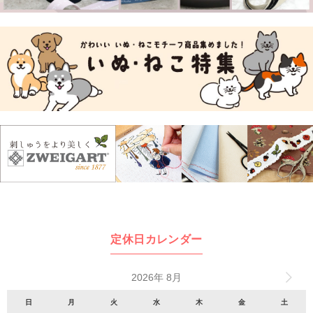
定休日カレンダー
2026年 8月
日
月
火
水
木
金
土