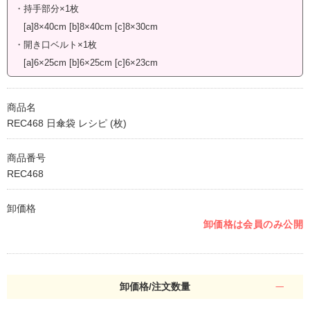
・持手部分×1枚
[a]8×40cm [b]8×40cm [c]8×30cm
・開き口ベルト×1枚
[a]6×25cm [b]6×25cm [c]6×23cm
商品名
REC468 日傘袋 レシピ (枚)
商品番号
REC468
卸価格
卸価格は会員のみ公開
卸価格/注文数量