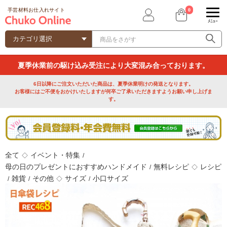
0
手芸材料お仕入れサイト
ﾒﾆｭｰ
夏季休業前の駆け込み受注により大変混み合っております。
6日以降にご注文いただいた商品は、夏季休業明けの発送となります。
お客様にはご不便をおかけいたしますが何卒ご了承いただきますようお願い申し上げま
す。
全て
イベント・特集
◇
/
母の日のプレゼントにおすすめハンドメイド
無料レシピ
レシピ
/
◇
雑貨
その他
サイズ
小口サイズ
/
/
◇
/