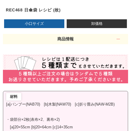
REC468 日傘袋 レシピ (枚)
小口サイズ
卸価格
商品情報
材料
[a]バンブー(NAB70) [b]木製(NAW70) [c]折り畳み(NAW-M2B)
・袋部分×2枚(表布×2、裏布×2)
[a]20×55cm [b]20×64cm [c]14×35cm