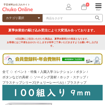
0
手芸材料お仕入れサイト
ﾒﾆｭｰ
夏季休業前の駆け込み受注により大変混み合っております。
6日以降にご注文いただいた商品は、夏季休業明けの発送となります。
お客様にはご不便をおかけいたしますが何卒ご了承いただきますようお願い申し上げま
す。
全て
イベント・特集
入園入学コレクション
ボタン
◇
/
/
/
ボタンなどの具材
ソーイング資材
ホック・スナップ
◇
/
/
プラスナップシリーズ(チェリーレーベル)
プラスナップ
/