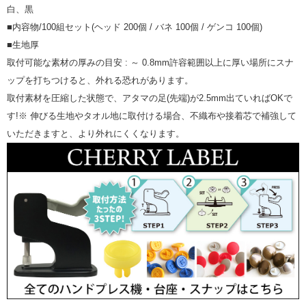
白、黒
■内容物/100組セット(ヘッド 200個 / バネ 100個 / ゲンコ 100個)
■生地厚
取付可能な素材の厚みの目安 : ～ 0.8mm許容範囲以上に厚い場所にスナ
ップを打ちつけると、外れる恐れがあります。
取付素材を圧縮した状態で、アタマの足(先端)が2.5mm出ていればOKで
す!※ 伸びる生地やタオル地に取付ける場合、不織布や接着芯で補強して
いただきますと、より外れにくくなります。