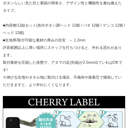
ボタンらしい見た目と着脱の簡単さ、デザイン性と機能性を兼ね備えた
タイプ。
■内容物/12組セット(糸付ボタン調ヘッド 12個 / バネ 12個 / ゲンコ 12個 /
ヘッド 12個)
■生地厚/取付可能な素材の厚みの目安 : ～ 1.2mm
許容範囲以上に厚い場所にスナップを打ちつけると、外れる恐れがあり
ます。
取付素材を圧縮した状態で、アタマの足(先端)が2.5mm出ていればOKで
す!
※伸びる生地やタオル地に取付ける場合、不織布や接着芯で補強してい
ただきますと、より外れにくくなります。