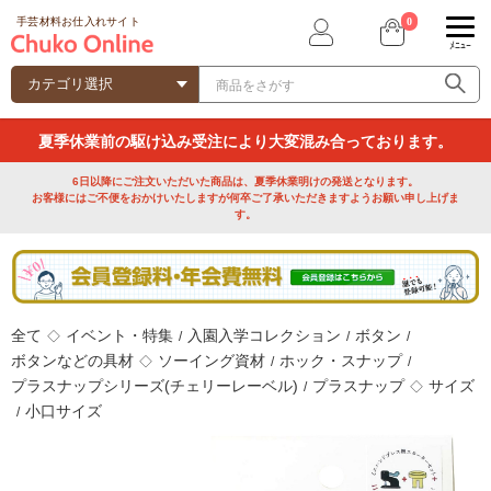
0
手芸材料お仕入れサイト
ﾒﾆｭｰ
夏季休業前の駆け込み受注により大変混み合っております。
6日以降にご注文いただいた商品は、夏季休業明けの発送となります。
お客様にはご不便をおかけいたしますが何卒ご了承いただきますようお願い申し上げま
す。
全て
イベント・特集
入園入学コレクション
ボタン
◇
/
/
/
ボタンなどの具材
ソーイング資材
ホック・スナップ
◇
/
/
プラスナップシリーズ(チェリーレーベル)
プラスナップ
サイズ
/
◇
小口サイズ
/