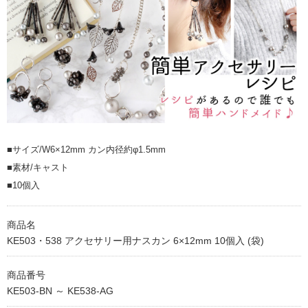
■サイズ/W6×12mm カン内径約φ1.5mm
■素材/キャスト
■10個入
商品名
KE503・538 アクセサリー用ナスカン 6×12mm 10個入 (袋)
商品番号
KE503-BN ～ KE538-AG