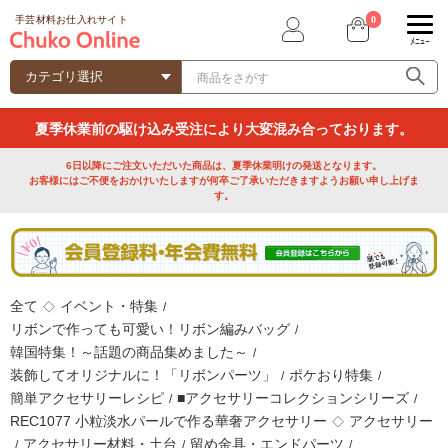
0
手芸材料お仕入れサイト
ﾒﾆｭｰ
夏季休業前の駆け込み受注により大変混み合っております。
6日以降にご注文いただいた商品は、夏季休業明けの発送となります。
お客様にはご不便をおかけいたしますが何卒ご了承いただきますようお願い申し上げま
す。
全て
イベント・特集
◇
/
リボンで作っても可愛い！リボン編みバッグ
/
韓国特集！～話題の商品集めました～
/
装飾してオリジナルに！「リボンパーツ」
ポケおり特集
/
/
簡単アクセサリーレシピ
■アクセサリーコレクションシリーズ
/
/
REC1077 小粒淡水パールで作る華奢アクセサリー
アクセサリー
◇
アクセサリー材料・土台
留め金具・エンドパーツ
/
/
/